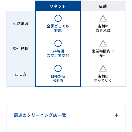
-
リネット
店舗
Lenet〈リ
ネ
対応地域
全国どこでも
店舗の
ッ
対応
ある地域
ト〉
受付時間
24時間
営業時間内で
スマホで受付
受付
出し方
自宅から
店舗に
出せる
持っていく
周辺のクリーニング店一覧