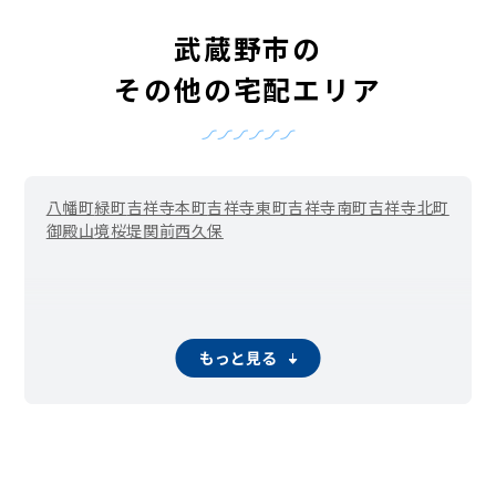
武蔵野市の
その他の宅配エリア
八幡町
緑町
吉祥寺本町
吉祥寺東町
吉祥寺南町
吉祥寺北町
御殿山
境
桜堤
関前
西久保
もっと見る