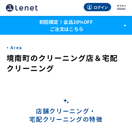
境
MENU
ログイン
南
初回限定！全品20％OFF
町
ご注文はこちら
の
宅
Area
配
境南町のクリーニング店＆宅配
ク
クリーニング
リ
ー
ニ
ン
店舗クリーニング・
宅配クリーニングの特徴
グ