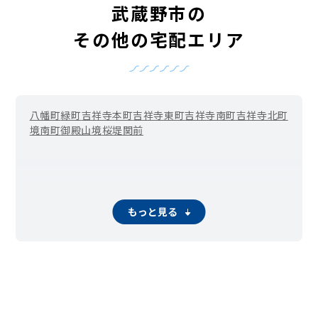
武蔵野市の
その他の宅配エリア
八幡町
緑町
吉祥寺本町
吉祥寺東町
吉祥寺南町
吉祥寺北町
境南町
御殿山
境
桜堤
関前
もっと見る