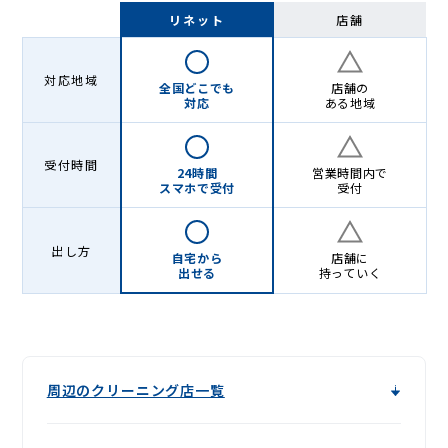
-
リネット
店舗
Lenet〈リ
ネ
対応地域
全国どこでも
店舗の
ッ
対応
ある地域
ト〉
受付時間
24時間
営業時間内で
スマホで受付
受付
出し方
自宅から
店舗に
出せる
持っていく
周辺のクリーニング店一覧