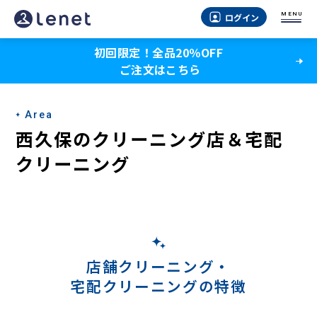
西
MENU
ログイン
久
初回限定！全品20％OFF
保
ご注文はこちら
の
宅
Area
配
西久保のクリーニング店＆宅配
ク
クリーニング
リ
ー
ニ
ン
店舗クリーニング・
宅配クリーニングの特徴
グ