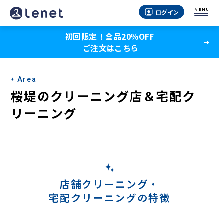
桜
MENU
ログイン
堤
初回限定！全品20％OFF
の
ご注文はこちら
宅
配
Area
ク
桜堤のクリーニング店＆宅配ク
リ
リーニング
ー
ニ
ン
グ
店舗クリーニング・
宅配クリーニングの特徴
-