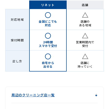
Lenet〈リ
リネット
店舗
ネ
ッ
対応地域
全国どこでも
店舗の
ト〉
対応
ある地域
受付時間
24時間
営業時間内で
スマホで受付
受付
出し方
自宅から
店舗に
出せる
持っていく
周辺のクリーニング店一覧