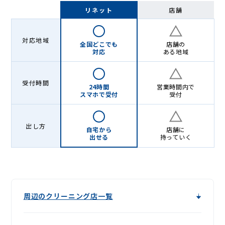
-
リネット
店舗
Lenet〈リ
ネ
対応地域
全国どこでも
店舗の
ッ
対応
ある地域
ト〉
受付時間
24時間
営業時間内で
スマホで受付
受付
出し方
自宅から
店舗に
出せる
持っていく
周辺のクリーニング店一覧