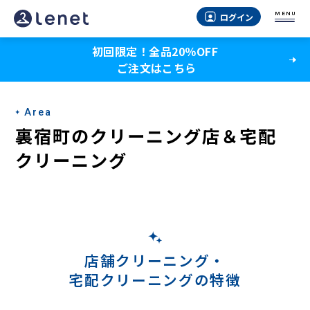
裏
MENU
ログイン
宿
初回限定！全品20％OFF
町
ご注文はこちら
の
宅
Area
配
裏宿町のクリーニング店＆宅配
ク
クリーニング
リ
ー
ニ
ン
店舗クリーニング・
宅配クリーニングの特徴
グ