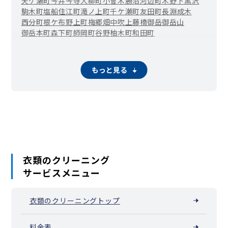
天ケ瀬町
今井
今寺
大柳町
小曾木
勝沼
河辺町
木野下
黒沢
駒木町
塩船
住江町
滝ノ上町
千ケ瀬町
友田町
長淵
成木
西分町
根ケ布
野上町
梅郷
畑中
吹上
藤橋
御岳
御岳山
御岳本町
森下町
師岡町
谷野
柚木町
和田町
もっと見る
衣類のクリーニング
サービスメニュー
衣類のクリーニングトップ
料金表