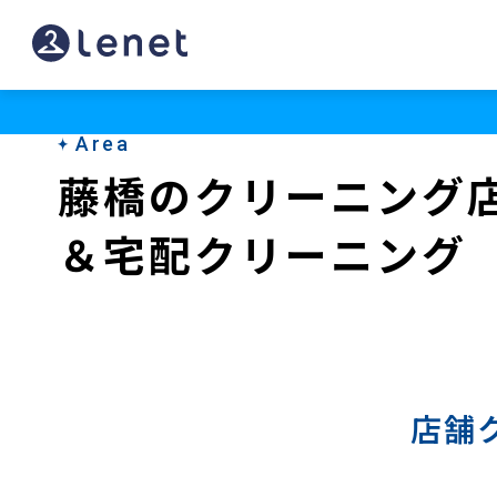
藤
橋
の
Area
宅
藤橋のクリーニング
配
＆宅配クリーニング
ク
リ
ー
ニ
ン
店舗
グ