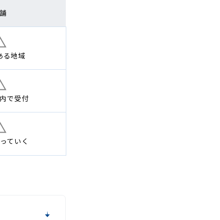
舗
ある地域
内で
受付
っていく