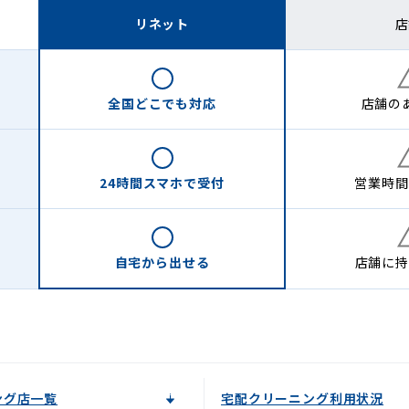
リネット
店
全国どこでも
対応
店舗の
24時間
スマホで受付
営業時間
自宅から
出せる
店舗に
持
ング店一覧
宅配クリーニング利用状況