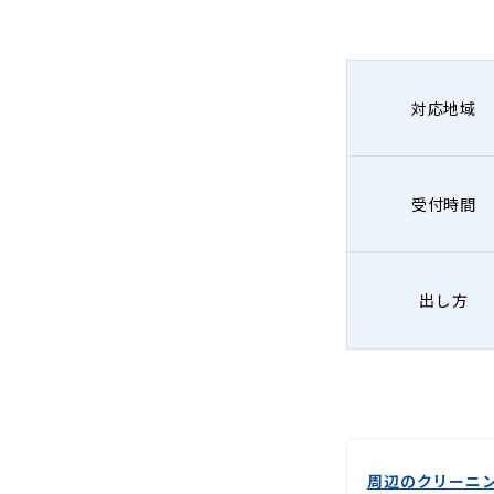
-
Lenet〈リ
ネ
対応地域
ッ
ト〉
受付時間
出し方
周辺のクリーニ