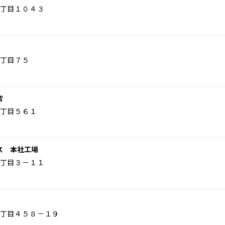
丁目１０４３
丁目７５
店
丁目５６１
ス 本社工場
丁目３－１１
丁目４５８－１９