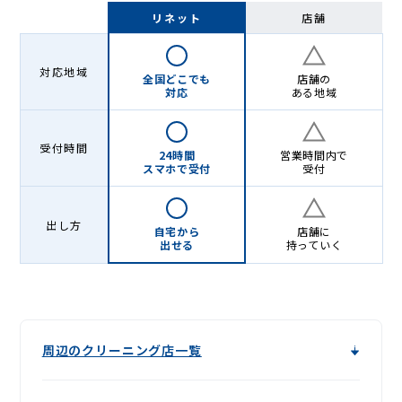
Lenet〈リ
リネット
店舗
ネ
ッ
対応地域
全国どこでも
店舗の
ト〉
対応
ある地域
受付時間
24時間
営業時間内で
スマホで受付
受付
出し方
自宅から
店舗に
出せる
持っていく
周辺のクリーニング店一覧