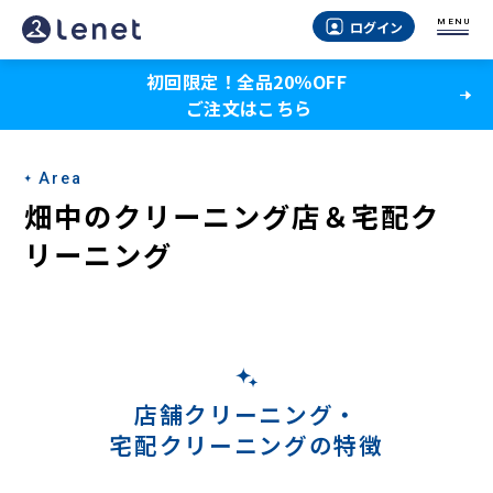
畑
MENU
ログイン
中
初回限定！全品20％OFF
の
ご注文はこちら
宅
配
Area
ク
畑中のクリーニング店＆宅配ク
リ
リーニング
ー
ニ
ン
グ
店舗クリーニング・
宅配クリーニングの特徴
-