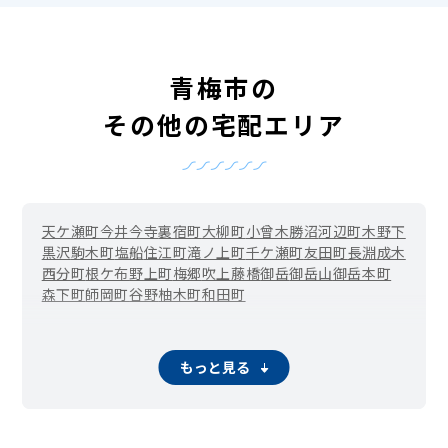
青梅市の
その他の宅配エリア
天ケ瀬町
今井
今寺
裏宿町
大柳町
小曾木
勝沼
河辺町
木野下
黒沢
駒木町
塩船
住江町
滝ノ上町
千ケ瀬町
友田町
長淵
成木
西分町
根ケ布
野上町
梅郷
吹上
藤橋
御岳
御岳山
御岳本町
森下町
師岡町
谷野
柚木町
和田町
もっと見る