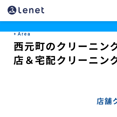
西
元
町
Area
の
西元町のクリーニン
宅
店＆宅配クリーニン
配
ク
リ
ー
ニ
店舗
ン