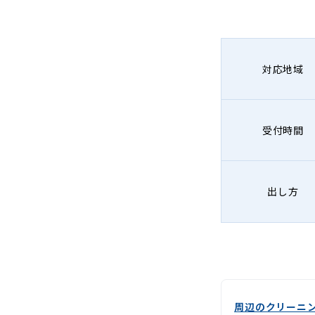
グ
-
Lenet〈リ
対応地域
ネ
ッ
受付時間
ト〉
出し方
周辺のクリーニ