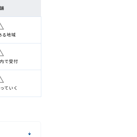
舗
ある地域
内で
受付
っていく