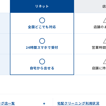
リネット
店
全国どこでも
対応
店舗の
24時間
スマホで受付
営業時間
自宅から
出せる
店舗に
持
ング店一覧
宅配クリーニング利用状況