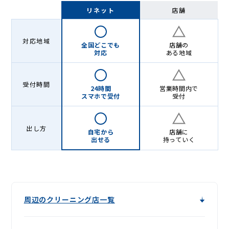
-
リネット
店舗
Lenet〈リ
ネ
対応地域
全国どこでも
店舗の
ッ
対応
ある地域
ト〉
受付時間
24時間
営業時間内で
スマホで受付
受付
出し方
自宅から
店舗に
出せる
持っていく
周辺のクリーニング店一覧