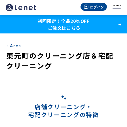
東
MENU
ログイン
元
初回限定！全品20％OFF
町
ご注文はこちら
の
宅
Area
配
東元町のクリーニング店＆宅配
ク
クリーニング
リ
ー
ニ
ン
店舗クリーニング・
宅配クリーニングの特徴
グ