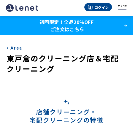
東
MENU
ログイン
戸
初回限定！全品20％OFF
倉
ご注文はこちら
の
宅
Area
配
東戸倉のクリーニング店＆宅配
ク
クリーニング
リ
ー
ニ
ン
店舗クリーニング・
宅配クリーニングの特徴
グ