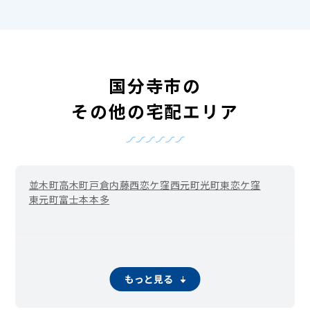
国分寺市の
その他の宅配エリア
並木町
高木町
戸倉
内藤
西恋ケ窪
西元町
光町
東恋ケ窪
東元町
富士本
本多
もっと見る