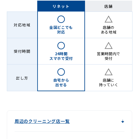
-
リネット
店舗
Lenet〈リ
ネ
対応地域
全国どこでも
店舗の
ッ
対応
ある地域
ト〉
受付時間
24時間
営業時間内で
スマホで受付
受付
出し方
自宅から
店舗に
出せる
持っていく
周辺のクリーニング店一覧