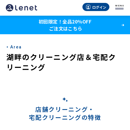
湖
MENU
ログイン
畔
初回限定！全品20％OFF
の
ご注文はこちら
宅
配
Area
ク
湖畔のクリーニング店＆宅配ク
リ
リーニング
ー
ニ
ン
グ
店舗クリーニング・
宅配クリーニングの特徴
-