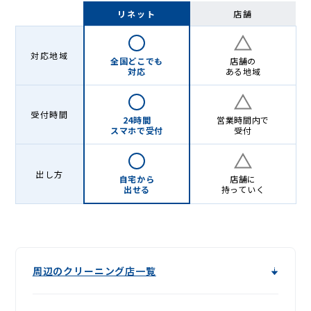
Lenet〈リ
リネット
店舗
ネ
ッ
対応地域
全国どこでも
店舗の
ト〉
対応
ある地域
受付時間
24時間
営業時間内で
スマホで受付
受付
出し方
自宅から
店舗に
出せる
持っていく
周辺のクリーニング店一覧