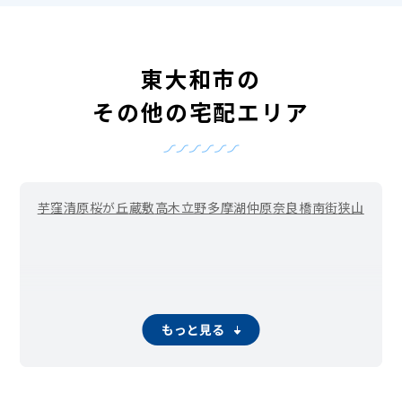
東大和市の
その他の宅配エリア
芋窪
清原
桜が丘
蔵敷
高木
立野
多摩湖
仲原
奈良橋
南街
狭山
もっと見る