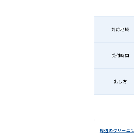
グ
-
Lenet〈リ
対応地域
ネ
ッ
受付時間
ト〉
出し方
周辺のクリーニ