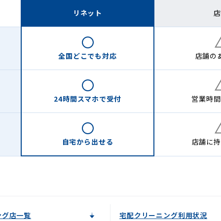
リネット
店
全国どこでも
対応
店舗の
24時間
スマホで受付
営業時間
自宅から
出せる
店舗に
持
ング店一覧
宅配クリーニング利用状況