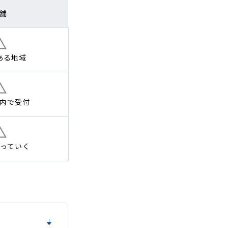
舗
ある地域
内で
受付
っていく