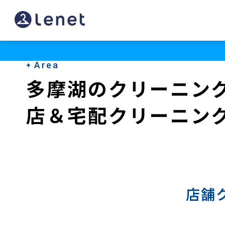
多
摩
湖
Area
の
多摩湖のクリーニン
宅
店＆宅配クリーニン
配
ク
リ
ー
ニ
店舗
ン