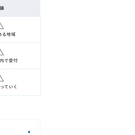
舗
ある地域
内で
受付
っていく