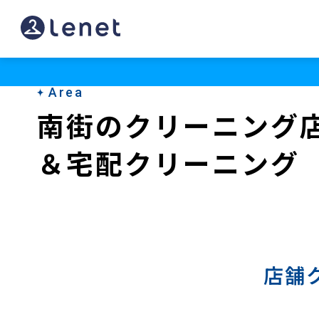
南
街
の
Area
宅
南街のクリーニング
配
＆宅配クリーニング
ク
リ
ー
ニ
ン
店舗
グ