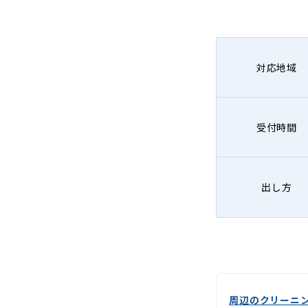
-
Lenet〈リ
ネ
対応地域
ッ
ト〉
受付時間
出し方
周辺のクリーニ