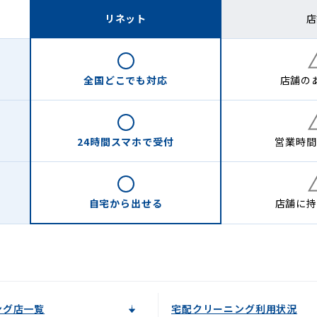
リネット
店
全国どこでも
対応
店舗の
24時間
スマホで受付
営業時間
自宅から
出せる
店舗に
持
ング店一覧
宅配クリーニング利用状況