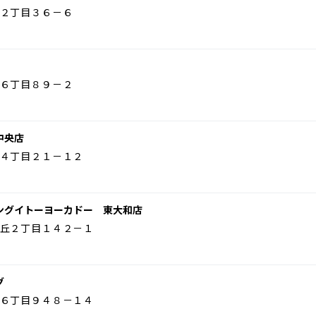
２丁目３６－６
６丁目８９－２
中央店
４丁目２１－１２
ングイトーヨーカドー 東大和店
丘２丁目１４２－１
グ
６丁目９４８－１４