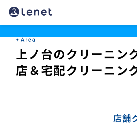
上
ノ
台
Area
の
上ノ台のクリーニン
宅
店＆宅配クリーニン
配
ク
リ
ー
ニ
店舗
ン