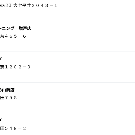
の出町大字平井２０４３－１
ーニング 増戸店
奈４６５－６
グ
奈１２０２－９
影山商店
田７５８
グ
田５４８－２