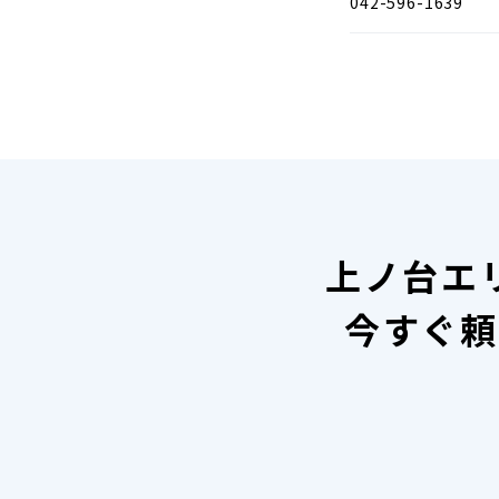
042-596-1639
上ノ台エ
今すぐ頼