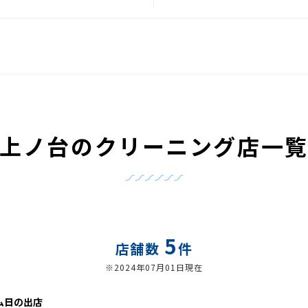
上ノ台のクリーニング店一
5
店舗数
件
※2024年07月01日現在
ム日の出店