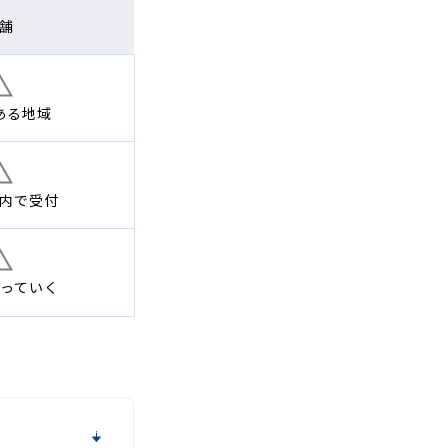
舗
ある地域
内で
受付
っていく