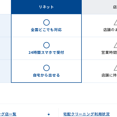
リネット
店
全国どこでも
対応
店舗の
24時間
スマホで受付
営業時間
自宅から
出せる
店舗に
持
ング店一覧
宅配クリーニング利用状況