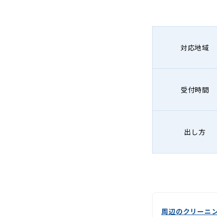
グ
-
Lenet〈リ
対応地域
ネ
ッ
受付時間
ト〉
出し方
周辺のクリーニ