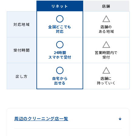
-
リネット
店舗
Lenet〈リ
ネ
対応地域
全国どこでも
店舗の
ッ
対応
ある地域
ト〉
受付時間
24時間
営業時間内で
スマホで受付
受付
出し方
自宅から
店舗に
出せる
持っていく
周辺のクリーニング店一覧