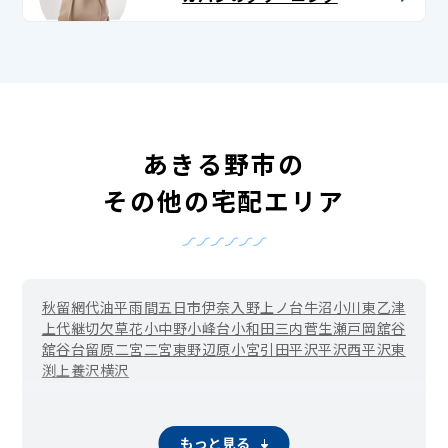
あきる野市の
その他の宅配エリア
秋留
網代
油平
雨間
五日市
伊奈
入野
上ノ台
牛沼
小川東
乙津
上代継
切欠
草花
小中野
小峰台
小和田
三内
菅生
瀬戸岡
舘谷
舘谷台
留原
二宮
二宮東
野辺
原小宮
引田
平沢
平沢西
平沢東
渕上
養沢
横沢
もっと見る