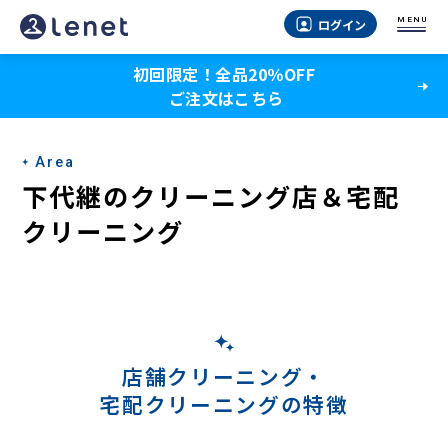
下
MENU
ログイン
代
初回限定！全品20％OFF
継
ご注文はこちら
の
宅
Area
配
下代継のクリーニング店＆宅配
ク
クリーニング
リ
ー
ニ
ン
店舗クリーニング・
宅配クリーニングの特徴
グ