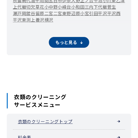
秋留
網代
油平
雨間
五日市
伊奈
入野
上ノ台
牛沼
小川東
乙津
上代継
切欠
草花
小中野
小峰台
小和田
三内
下代継
菅生
瀬戸岡
舘谷
留原
二宮
二宮東
野辺
原小宮
引田
平沢
平沢西
平沢東
渕上
養沢
横沢
もっと見る
衣類のクリーニング
サービスメニュー
衣類のクリーニングトップ
料金表