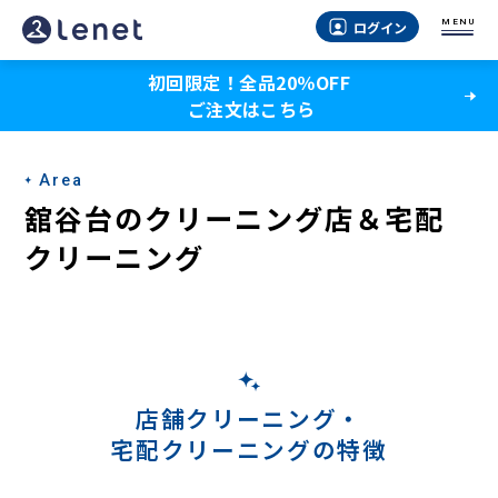
舘
MENU
ログイン
谷
初回限定！全品20％OFF
台
ご注文はこちら
の
宅
Area
配
舘谷台のクリーニング店＆宅配
ク
クリーニング
リ
ー
ニ
ン
店舗クリーニング・
宅配クリーニングの特徴
グ