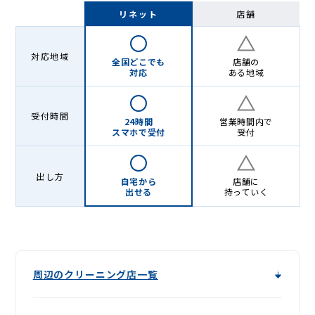
-
リネット
店舗
Lenet〈リ
ネ
対応地域
全国どこでも
店舗の
ッ
対応
ある地域
ト〉
受付時間
24時間
営業時間内で
スマホで受付
受付
出し方
自宅から
店舗に
出せる
持っていく
周辺のクリーニング店一覧