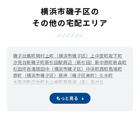
横浜市磯子区の
その他の宅配エリア
磯子台
鳳町
岡村
上町（横浜市磯子区）
上中里町
坂下町
汐見台
新磯子町
新杉田駅周辺（新杉田）
新中原町
新森町
杉田坪呑
滝頭
田中（横浜市磯子区）
中浜町
西町
馬場町
原町（横浜市磯子区）
根岸（磯子区東町）
久木町
氷取沢町
広地町
丸山
峰町
屏風浦（森）
森が丘
もっと見る