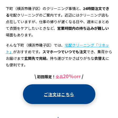
ニ
ン
下町（横浜市磯子区）のクリーニング事情と、
24時間注文でき
る
宅配クリーニングのご案内です。近辺にはクリーニング店も
グ
点在していますが、仕事の帰りが遅くなる日や、週末にまとめ
店
て衣類をケアしたいときなど、
営業時間内の持ち込みが難しい
場面もあります。
＆
宅
そんな下町（横浜市磯子区）では、
宅配クリーニング「リネッ
ト」
がおすすめです。
スマホ一つでいつでも注文
でき、集荷から
配
お届けまで
玄関先で完結
。持ち運びでかさばりがちな
衣替え
に
も便利です。
20%
\
/
初回限定！
全品
OFF
ご注文はこちら