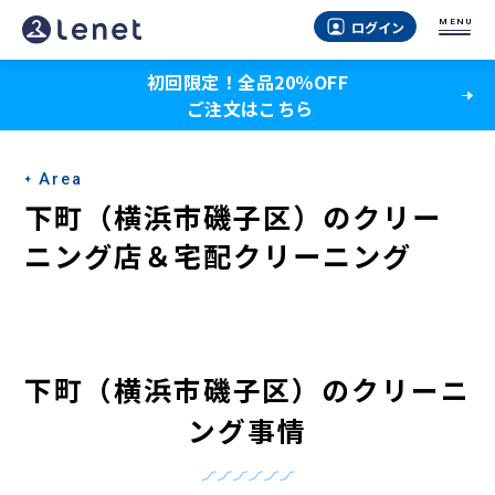
下
MENU
ログイン
町
初回限定！全品20％OFF
（横
ご注文はこちら
浜
市
Area
磯
下町（横浜市磯子区）のクリー
子
ニング店＆宅配クリーニング
区）
の
ク
下町（横浜市磯子区）のクリーニ
リ
ング事情
ー