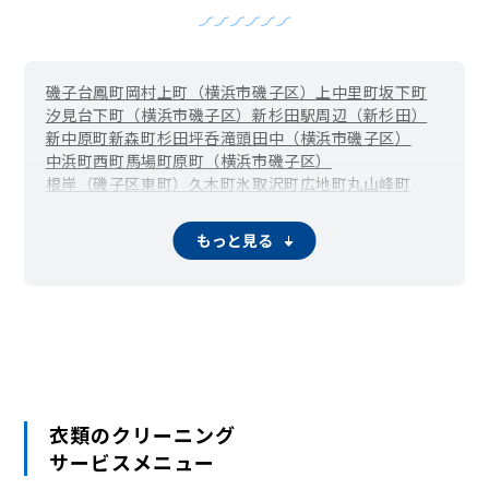
磯子台
鳳町
岡村
上町（横浜市磯子区）
上中里町
坂下町
汐見台
下町（横浜市磯子区）
新杉田駅周辺（新杉田）
新中原町
新森町
杉田坪呑
滝頭
田中（横浜市磯子区）
中浜町
西町
馬場町
原町（横浜市磯子区）
根岸（磯子区東町）
久木町
氷取沢町
広地町
丸山
峰町
屏風浦（森）
森が丘
もっと見る
衣類のクリーニング
サービスメニュー