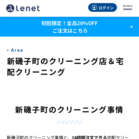
新
MENU
ログイン
磯
初回限定！全品20％OFF
子
ご注文はこちら
町
の
Area
ク
新磯子町のクリーニング店＆宅
リ
配クリーニング
ー
ニ
ン
新磯子町のクリーニング事情
グ
店
新磯子町のクリーニング事情と、
24時間注文できる
宅配クリー