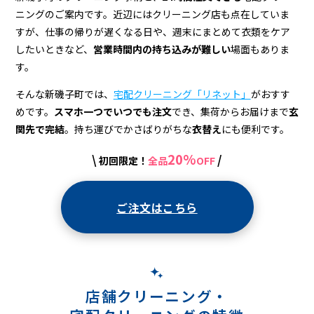
＆
ニングのご案内です。近辺にはクリーニング店も点在していま
宅
すが、仕事の帰りが遅くなる日や、週末にまとめて衣類をケア
配
したいときなど、
営業時間内の持ち込みが難しい
場面もありま
す。
[sc
そんな新磯子町では、
宅配クリーニング「リネット」
がおすす
name="servicearea-
めです。
スマホ一つでいつでも注文
でき、集荷からお届けまで
玄
town-
関先で完結
。持ち運びでかさばりがちな
衣替え
にも便利です。
common"]
20%
\
/
初回限定！
全品
OFF
[/sc]
[sc
ご注文はこちら
name="servicearea-
town-
common"]
店舗クリーニング・
[/sc]