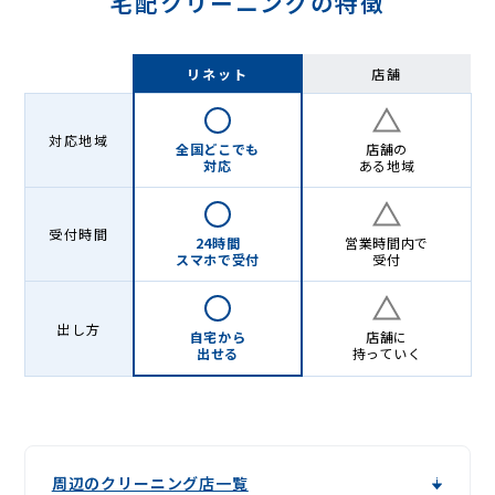
宅配クリーニングの特徴
[sc
name="servicearea-
リネット
店舗
town-
common"]
対応地域
全国どこでも
店舗の
対応
ある地域
[/sc]
受付時間
24時間
営業時間内で
スマホで受付
受付
出し方
自宅から
店舗に
出せる
持っていく
周辺のクリーニング店一覧