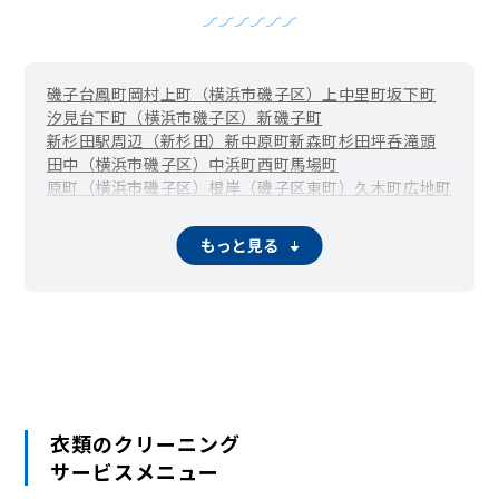
磯子台
鳳町
岡村
上町（横浜市磯子区）
上中里町
坂下町
汐見台
下町（横浜市磯子区）
新磯子町
新杉田駅周辺（新杉田）
新中原町
新森町
杉田坪呑
滝頭
田中（横浜市磯子区）
中浜町
西町
馬場町
原町（横浜市磯子区）
根岸（磯子区東町）
久木町
広地町
丸山
峰町
屏風浦（森）
森が丘
もっと見る
衣類のクリーニング
サービスメニュー