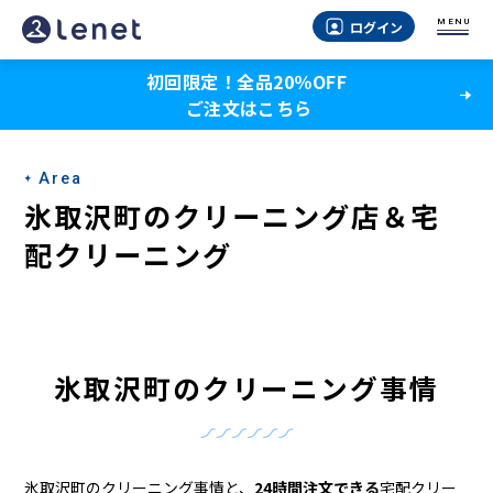
氷
MENU
ログイン
取
初回限定！全品20％OFF
沢
ご注文はこちら
町
の
Area
ク
氷取沢町のクリーニング店＆宅
リ
配クリーニング
ー
ニ
ン
氷取沢町のクリーニング事情
グ
店
氷取沢町のクリーニング事情と、
24時間注文できる
宅配クリー