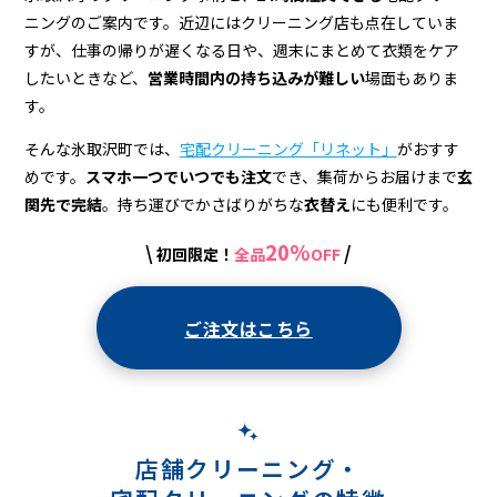
＆
ニングのご案内です。近辺にはクリーニング店も点在していま
宅
すが、仕事の帰りが遅くなる日や、週末にまとめて衣類をケア
配
したいときなど、
営業時間内の持ち込みが難しい
場面もありま
す。
そんな氷取沢町では、
宅配クリーニング「リネット」
がおすす
めです。
スマホ一つでいつでも注文
でき、集荷からお届けまで
玄
関先で完結
。持ち運びでかさばりがちな
衣替え
にも便利です。
20%
\
/
初回限定！
全品
OFF
ご注文はこちら
店舗クリーニング・