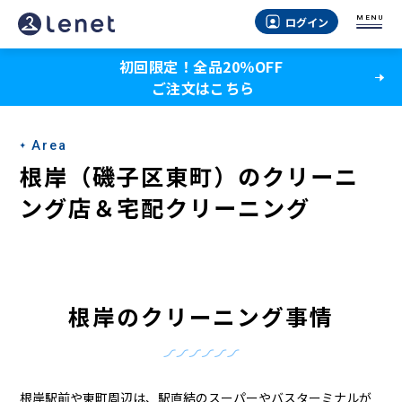
根
MENU
ログイン
岸
初回限定！全品20％OFF
（磯
ご注文はこちら
子
区
Area
東
根岸（磯子区東町）のクリーニ
町）
ング店＆宅配クリーニング
の
ク
リ
根岸のクリーニング事情
ー
ニ
根岸駅前や東町周辺は、駅直結のスーパーやバスターミナルが