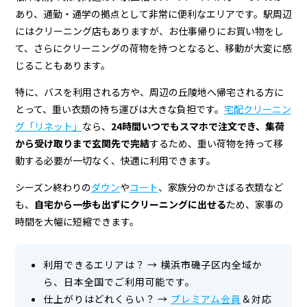
ン
あり、通勤・通学の拠点として非常に便利なエリアです。駅周辺
グ
にはクリーニング店もありますが、お仕事帰りにお買い物をし
店
て、さらにクリーニングの荷物を持つとなると、移動が大変に感
じることもあります。
＆
特に、バスを利用される方や、周辺の丘陵地へ帰宅される方に
宅
とって、重い衣類の持ち運びは大きな負担です。
宅配クリーニン
配
グ「リネット」
なら、
24時間いつでもスマホで注文でき、集荷
ク
から受け取りまで玄関先で完結
するため、重い荷物を持って移
動する必要が一切なく、快適に利用できます。
リ
シーズン終わりの
ダウン
や
コート
、家族分のかさばる衣類など
ー
も、
自宅から一歩も出ずにクリーニングに出せる
ため、家事の
ニ
時間を大幅に短縮できます。
ン
利用できるエリアは？
→
横浜市磯子区内全域か
グ
ら、日本全国でご利用可能です。
仕上がりはどれくらい？
→
プレミアム会員
＆対応