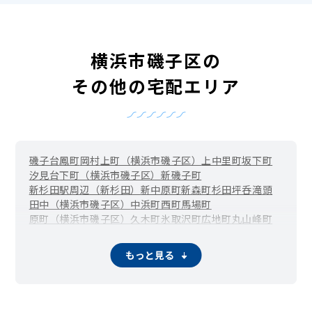
横浜市磯子区の
その他の宅配エリア
磯子台
鳳町
岡村
上町（横浜市磯子区）
上中里町
坂下町
汐見台
下町（横浜市磯子区）
新磯子町
新杉田駅周辺（新杉田）
新中原町
新森町
杉田坪呑
滝頭
田中（横浜市磯子区）
中浜町
西町
馬場町
原町（横浜市磯子区）
久木町
氷取沢町
広地町
丸山
峰町
屏風浦（森）
森が丘
もっと見る