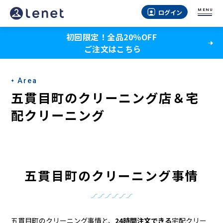
五
MENU
ログイン
貫
初回限定！全品20％OFF
目
ご注文はこちら
町
の
Area
ク
五貫目町のクリーニング店＆宅
リ
配クリーニング
ー
ニ
ン
五貫目町のクリーニング事情
グ
店
五貫目町のクリーニング事情と、
24時間注文できる
宅配クリー