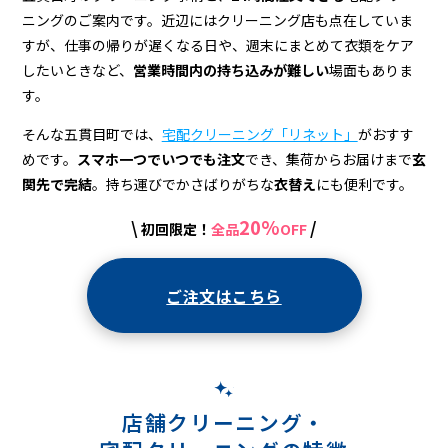
＆
ニングのご案内です。近辺にはクリーニング店も点在していま
宅
すが、仕事の帰りが遅くなる日や、週末にまとめて衣類をケア
配
したいときなど、
営業時間内の持ち込みが難しい
場面もありま
す。
ク
そんな五貫目町では、
宅配クリーニング「リネット」
がおすす
リ
めです。
スマホ一つでいつでも注文
でき、集荷からお届けまで
玄
ー
関先で完結
。持ち運びでかさばりがちな
衣替え
にも便利です。
ニ
20%
\
/
初回限定！
全品
OFF
ン
グ
ご注文はこちら
店舗クリーニング・