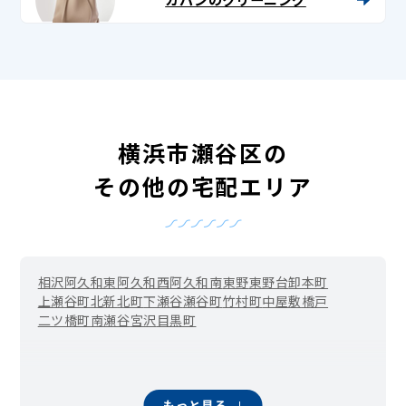
横浜市瀬谷区の
その他の宅配エリア
相沢
阿久和東
阿久和西
阿久和南
東野
東野台
卸本町
上瀬谷町
北新
北町
下瀬谷
瀬谷町
竹村町
中屋敷
橋戸
二ツ橋町
南瀬谷
宮沢
目黒町
もっと見る