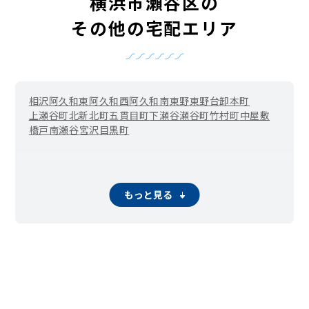
横浜市瀬谷区の
その他の宅配エリア
相沢
阿久和東
阿久和西
阿久和南
東野
東野台
卸本町
上瀬谷町
北新
北町
五貫目町
下瀬谷
瀬谷町
竹村町
中屋敷
橋戸
南瀬谷
宮沢
目黒町
もっと見る