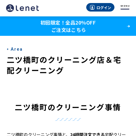
二
MENU
ログイン
ツ
初回限定！全品20％OFF
橋
ご注文はこちら
町
の
Area
ク
二ツ橋町のクリーニング店＆宅
リ
配クリーニング
ー
ニ
ン
二ツ橋町のクリーニング事情
グ
店
二ツ橋町のクリーニング事情と、
24時間注文できる
宅配クリー