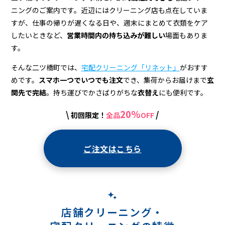
＆
ニングのご案内です。近辺にはクリーニング店も点在していま
宅
すが、仕事の帰りが遅くなる日や、週末にまとめて衣類をケア
配
したいときなど、
営業時間内の持ち込みが難しい
場面もありま
す。
ク
そんな二ツ橋町では、
宅配クリーニング「リネット」
がおすす
リ
めです。
スマホ一つでいつでも注文
でき、集荷からお届けまで
玄
ー
関先で完結
。持ち運びでかさばりがちな
衣替え
にも便利です。
ニ
20%
\
/
初回限定！
全品
OFF
ン
グ
ご注文はこちら
店舗クリーニング・