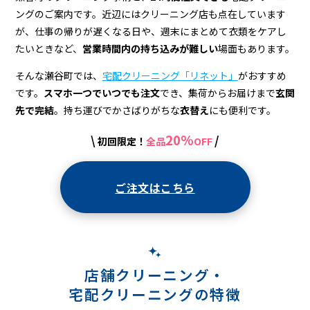
宅
ングのご案内です。近辺にはクリーニング店も点在しています
配
が、仕事の帰りが遅くなる日や、週末にまとめて衣類をケアし
ク
たいときなど、
営業時間内の持ち込みが難しい
場面もあります。
リ
そんな瀬谷町では、
宅配クリーニング「リネット」
がおすすめ
です。
スマホ一つでいつでも注文
でき、集荷からお届けまで
玄関
ー
先で完結
。持ち運びでかさばりがちな
衣替え
にも便利です。
ニ
20%
\
/
初回限定！
全品
OFF
ン
グ
ご注文はこちら
店舗クリーニング・
宅配クリーニングの特徴