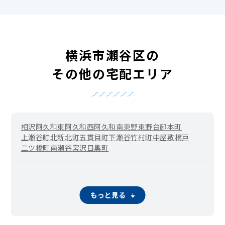
横浜市瀬谷区の
その他の宅配エリア
相沢
阿久和東
阿久和西
阿久和南
東野
東野台
卸本町
上瀬谷町
北新
北町
五貫目町
下瀬谷
竹村町
中屋敷
橋戸
二ツ橋町
南瀬谷
宮沢
目黒町
もっと見る