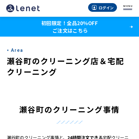
瀬
MENU
ログイン
谷
初回限定！全品20％OFF
町
ご注文はこちら
の
ク
Area
リ
瀬谷町のクリーニング店＆宅配
ー
クリーニング
ニ
ン
グ
瀬谷町のクリーニング事情
店
＆
瀬谷町のクリーニング事情と、
24時間注文できる
宅配クリーニ