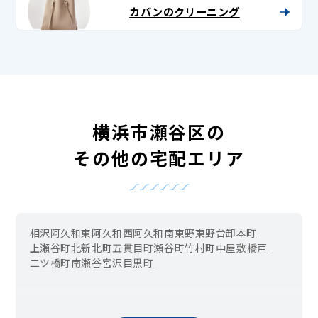
カバンのクリーニング
横浜市瀬谷区の
その他の宅配エリア
相沢
阿久和東
阿久和西
阿久和南
東野
東野台
卸本町
上瀬谷町
北新
北町
五貫目町
瀬谷町
竹村町
中屋敷
橋戸
二ツ橋町
南瀬谷
宮沢
目黒町