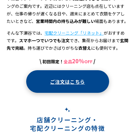
宅
ングのご案内です。近辺にはクリーニング店も点在しています
配
が、仕事の帰りが遅くなる日や、週末にまとめて衣類をケアし
ク
たいときなど、
営業時間内の持ち込みが難しい
場面もあります。
リ
そんな下瀬谷では、
宅配クリーニング「リネット」
がおすすめ
です。
スマホ一つでいつでも注文
でき、集荷からお届けまで
玄関
ー
先で完結
。持ち運びでかさばりがちな
衣替え
にも便利です。
ニ
20%
\
/
初回限定！
全品
OFF
ン
グ
ご注文はこちら
店舗クリーニング・
宅配クリーニングの特徴