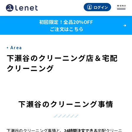
下
MENU
ログイン
瀬
初回限定！全品20％OFF
谷
ご注文はこちら
の
ク
Area
リ
下瀬谷のクリーニング店＆宅配
ー
クリーニング
ニ
ン
グ
下瀬谷のクリーニング事情
店
＆
下瀬谷のクリーニング事情と、
24時間注文できる
宅配クリーニ