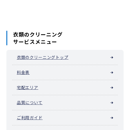
みすずが丘（横浜市青葉区）
みたけ台
緑山
もえぎ野
元石川町
もみの木台
若草台
衣類のクリーニング
サービスメニュー
衣類のクリーニングトップ
料金表
宅配エリア
品質について
ご利用ガイド