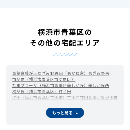
横浜市青葉区の
その他の宅配エリア
青葉台
藤が丘
あざみ野
恩田（あかね台）
あざみ野南
市が尾（横浜市青葉区市ケ尾町）
たまプラーザ（横浜市青葉区美しが丘）
美しが丘西
梅が丘（横浜市青葉区）
荏子田
江田（横浜市青葉区荏田町）
荏田西
荏田北
榎が丘
恩田町
柿の木台
桂台
上谷本町
鴨志田町
鉄町
黒須田
桜台
さつきが丘
寺家町
下谷本町
しらとり台
新石川
すすき野
もっと見る
すみよし台
たちばな台
田奈町
千草台
つつじが丘（横浜市青葉区）
奈良（横浜市青葉区）
こどもの国（横浜市青葉区奈良町）
成合町
松風台