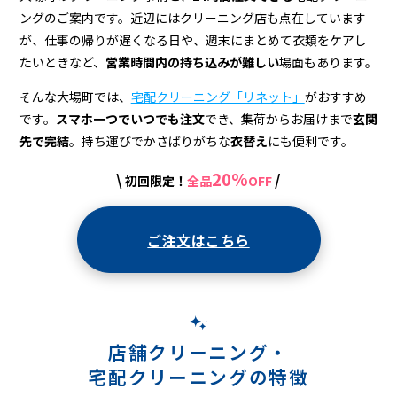
宅
ングのご案内です。近辺にはクリーニング店も点在しています
配
が、仕事の帰りが遅くなる日や、週末にまとめて衣類をケアし
ク
たいときなど、
営業時間内の持ち込みが難しい
場面もあります。
リ
そんな大場町では、
宅配クリーニング「リネット」
がおすすめ
です。
スマホ一つでいつでも注文
でき、集荷からお届けまで
玄関
ー
先で完結
。持ち運びでかさばりがちな
衣替え
にも便利です。
ニ
20%
\
/
初回限定！
全品
OFF
ン
グ
ご注文はこちら
店舗クリーニング・
宅配クリーニングの特徴