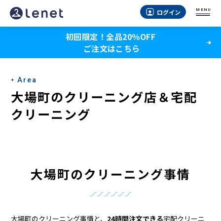
大
MENU
ログイン
場
初回限定！全品20％OFF
町
ご注文はこちら
の
ク
Area
リ
大場町のクリーニング店＆宅配
ー
クリーニング
ニ
ン
グ
大場町のクリーニング事情
店
＆
大場町のクリーニング事情と、
24時間注文できる
宅配クリーニ