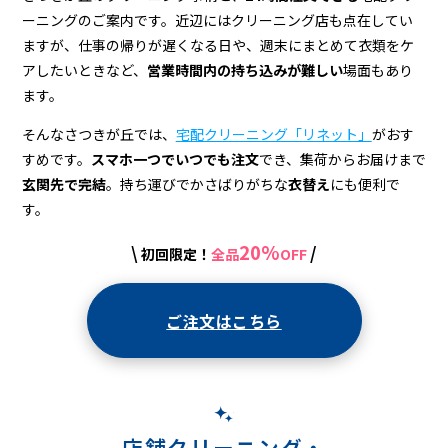
店
ーニングのご案内です。近辺にはクリーニング店も点在してい
＆
ますが、仕事の帰りが遅くなる日や、週末にまとめて衣類をケ
宅
アしたいときなど、
営業時間内の持ち込みが難しい
場面もあり
ます。
配
そんなさつきが丘では、
宅配クリーニング「リネット」
がおす
ク
すめです。
スマホ一つでいつでも注文
でき、集荷からお届けまで
リ
玄関先で完結
。持ち運びでかさばりがちな
衣替え
にも便利で
ー
す。
ニ
20%
\
/
初回限定！
全品
OFF
ン
グ
ご注文はこちら
店舗クリーニング・