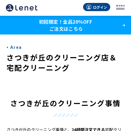
さ
MENU
ログイン
つ
初回限定！全品20％OFF
き
ご注文はこちら
が
丘
Area
の
さつきが丘のクリーニング店＆
ク
宅配クリーニング
リ
ー
ニ
さつきが丘のクリーニング事情
ン
グ
さつきが丘のクリーニング事情と、
24時間注文できる
宅配クリ