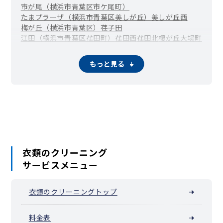
市が尾（横浜市青葉区市ケ尾町）
たまプラーザ（横浜市青葉区美しが丘）
美しが丘西
梅が丘（横浜市青葉区）
荏子田
江田（横浜市青葉区荏田町）
荏田西
荏田北
榎が丘
大場町
恩田町
柿の木台
桂台
上谷本町
鴨志田町
鉄町
黒須田
桜台
寺家町
下谷本町
しらとり台
新石川
すすき野
すみよし台
もっと見る
たちばな台
田奈町
千草台
つつじが丘（横浜市青葉区）
奈良（横浜市青葉区）
こどもの国（横浜市青葉区奈良町）
成合町
松風台
みすずが丘（横浜市青葉区）
みたけ台
緑山
もえぎ野
元石川町
もみの木台
若草台
衣類のクリーニング
サービスメニュー
衣類のクリーニングトップ
料金表