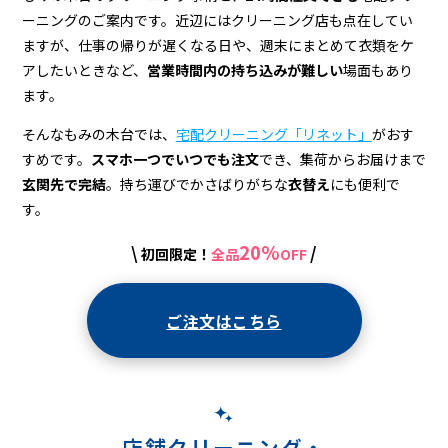
店
ーニングのご案内です。近辺にはクリーニング店も点在してい
＆
ますが、仕事の帰りが遅くなる日や、週末にまとめて衣類をケ
宅
アしたいときなど、
営業時間内の持ち込みが難しい
場面もあり
ます。
配
そんなもみの木台では、
宅配クリーニング「リネット」
がおす
ク
すめです。
スマホ一つでいつでも注文
でき、集荷からお届けまで
リ
玄関先で完結
。持ち運びでかさばりがちな
衣替え
にも便利で
ー
す。
ニ
20%
\
/
初回限定！
全品
OFF
ン
グ
ご注文はこちら
店舗クリーニング・