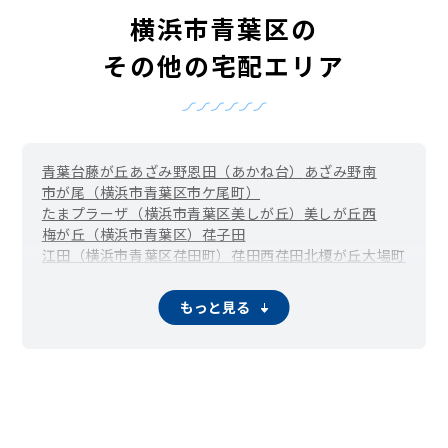
横浜市青葉区の
その他の宅配エリア
青葉台
藤が丘
あざみ野
恩田（あかね台）
あざみ野南
市が尾（横浜市青葉区市ケ尾町）
たまプラーザ（横浜市青葉区美しが丘）
美しが丘西
梅が丘（横浜市青葉区）
荏子田
江田（横浜市青葉区荏田町）
荏田西
荏田北
榎が丘
大場町
恩田町
柿の木台
桂台
上谷本町
鴨志田町
鉄町
黒須田
桜台
さつきが丘
寺家町
下谷本町
しらとり台
新石川
すすき野
もっと見る
すみよし台
たちばな台
田奈町
千草台
つつじが丘（横浜市青葉区）
奈良（横浜市青葉区）
こどもの国（横浜市青葉区奈良町）
成合町
松風台
みすずが丘（横浜市青葉区）
みたけ台
緑山
もえぎ野
元石川町
若草台