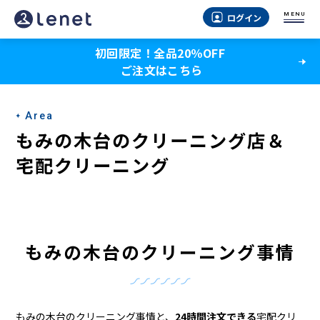
も
MENU
ログイン
み
初回限定！全品20％OFF
の
ご注文はこちら
木
台
Area
の
もみの木台のクリーニング店＆
ク
宅配クリーニング
リ
ー
ニ
もみの木台のクリーニング事情
ン
グ
もみの木台のクリーニング事情と、
24時間注文できる
宅配クリ