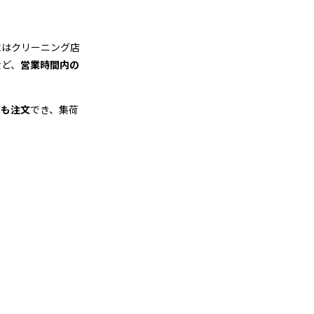
にはクリーニング店
など、
営業時間内の
でも注文
でき、集荷