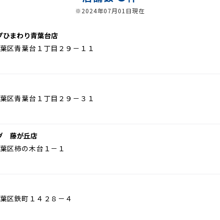
※2024年07月01日現在
プひまわり青葉台店
葉区青葉台１丁目２９－１１
葉区青葉台１丁目２９－３１
グ 藤が丘店
葉区柿の木台１－１
葉区鉄町１４２８－４