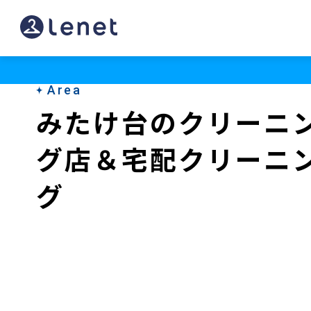
み
た
け
Area
台
みたけ台のクリーニ
の
グ店＆宅配クリーニ
ク
リ
グ
ー
ニ
ン
グ