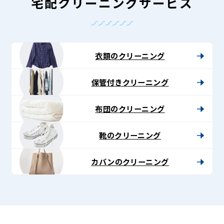
グ
宅配クリーニングサービス
-
Lenet〈リ
ネ
衣類のクリーニング
ッ
保管付きクリーニング
ト〉
布団のクリーニング
靴のクリーニング
カバンのクリーニング