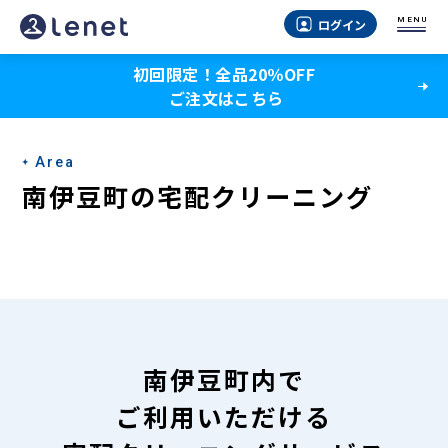
南
MENU
ログイン
伊
初回限定！全品20％OFF
豆
ご注文はこちら
町
の
Area
宅
南伊豆町の宅配クリーニング
配
ク
リ
ー
ニ
南伊豆町内で
ン
ご利用いただける