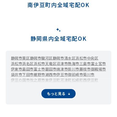
南伊豆町内全域宅配OK
静岡県内全域宅配OK
静岡市葵区
静岡市駿河区
静岡市清水区
浜松市中央区
浜松市浜名区
浜松市天竜区
沼津市
熱海市
三島市
富士宮市
伊東市
島田市
富士市
磐田市
焼津市
掛川市
藤枝市
御殿場市
袋井市
下田市
裾野市
湖西市
伊豆市
御前崎市
菊川市
伊豆の国市
牧之原市
東伊豆町
河津町
松崎町
西伊豆町
函南町
清水町
長泉町
小山町
吉田町
川根本町
森町
もっと見る