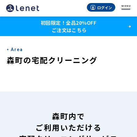
森
MENU
ログイン
町
初回限定！全品20％OFF
の
ご注文はこちら
宅
配
Area
ク
森町の宅配クリーニング
リ
ー
ニ
ン
グ
森町内で
-
ご利用いただける