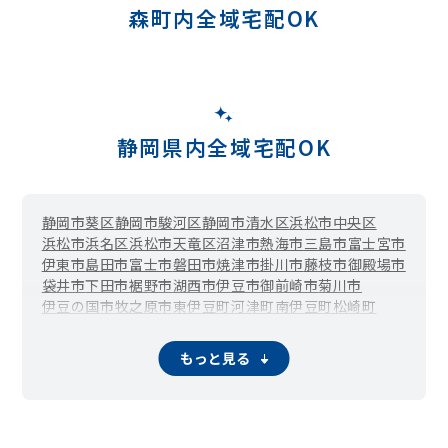
森町内全域宅配OK
静岡県内全域宅配OK
静岡市葵区
静岡市駿河区
静岡市清水区
浜松市中央区
浜松市浜名区
浜松市天竜区
沼津市
熱海市
三島市
富士宮市
伊東市
島田市
富士市
磐田市
焼津市
掛川市
藤枝市
御殿場市
袋井市
下田市
裾野市
湖西市
伊豆市
御前崎市
菊川市
伊豆の国市
牧之原市
東伊豆町
河津町
南伊豆町
松崎町
西伊豆町
函南町
清水町
長泉町
小山町
吉田町
川根本町
もっと見る