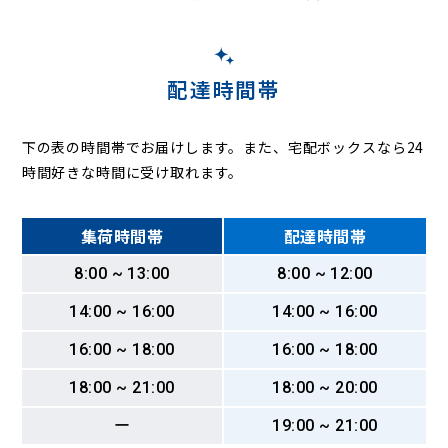
堤町
津渡野
寺島
天神前
天王町
伝馬町
藤兵衛新田
通車町
常磐町
研屋町
栃沢
巴町
豊地
富沢
渡
土太夫町
中沢
中町
中ノ郷
中平
長尾
長熊
長妻田
長沼
長沼南
楢尾
奈良間
西ヶ谷
錦町
西草深町
西瀬名町
西千代田町
西又
西門町
二番町
入島
配達時間帯
野田平
野丈
長谷町
羽高
羽高町
八番町
羽鳥
羽鳥大門町
羽鳥本町
飯間
馬場町
東
東草深町
東静岡
東瀬名町
東鷹匠町
東千代田
人宿町
日向
日出町
平野
平柳
平山
昼居渡
福田ヶ谷
下の表の時間帯でお届けします。また、宅配ボックスなら24
富厚里
富士見町
双葉町
古庄
平和
本通
本通西町
前林
牧ヶ谷
時間好きな時間に受け取れます。
松富上組
松富
松野
丸山町
美川町
水落町
水見色
緑町
南
南安倍
南瀬名町
南田町
南沼上
宮ヶ崎町
宮前町
御幸町
弥勒
森腰
諸子沢
屋形町
八草
薬師
八千代町
谷津
柳町
柳原
山崎
集荷時間帯
配達時間帯
油島
柚木
柚木町
油野
湯ノ島
油山
与一
横内町
横沢
横田町
横山
与左衛門新田
吉津
吉野町
四番町
流通センター
竜南
8:00 ~ 13:00
8:00 ~ 12:00
両替町
六番町
若松町
蕨野
14:00 ~ 16:00
14:00 ~ 16:00
16:00 ~ 18:00
16:00 ~ 18:00
18:00 ~ 21:00
18:00 ~ 20:00
ー
19:00 ~ 21:00