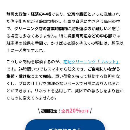
ン
グ
静岡の政治・経済の中枢
であり、
安東
や
鷹匠
といった洗練され
た住宅街も広がる静岡市葵区。仕事や育児に向き合う毎日の中
で、
クリーニング店の営業時間内に足を運ぶのが難しい
と感じ
る場面も少なくありません。特に
呉服町周辺などの中心部
では
駐車場の確保も手間で、かさばる衣類を抱えての移動は、想像以
上に一苦労ですよね。
こうした制約を解消するのが、
宅配クリーニング「リネット」
です。24時間いつでもスマホから注文でき、
ご自宅にいながら
集荷・受け取りまで完結
。重い荷物を持って移動する負担をな
くし、プロの仕上げを無理のないペースで日常に取り入れるこ
とができます。リネットを活用して、葵区での暮らしをより豊か
なものに変えてみませんか。
20%
\
/
初回限定！
全品
OFF