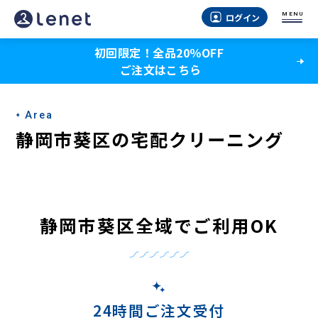
静
MENU
ログイン
岡
初回限定！全品20％OFF
市
ご注文はこちら
葵
区
Area
の
静岡市葵区の宅配クリーニング
宅
配
ク
静岡市葵区全域でご利用OK
リ
ー
ニ
24時間ご注文受付