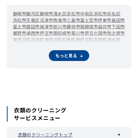
水道町
末広町
杉尾
住吉町
駿河町
諏訪
駿府城公園
駿府町
清閑町
瀬名
瀬名川
瀬名中央
浅間町
千代
銭座町
鷹匠
建穂
静岡市駿河区
静岡市清水区
浜松市中央区
浜松市浜名区
内匠
岳美
田代
辰起町
立石
田町
俵沢
俵峰
大工町
茶町
千代田
浜松市天竜区
沼津市
熱海市
三島市
富士宮市
伊東市
島田市
堤町
津渡野
寺島
天神前
天王町
伝馬町
藤兵衛新田
通車町
富士市
磐田市
焼津市
掛川市
藤枝市
御殿場市
袋井市
下田市
常磐町
研屋町
栃沢
巴町
豊地
富沢
渡
土太夫町
中沢
中町
裾野市
湖西市
伊豆市
御前崎市
菊川市
伊豆の国市
牧之原市
中ノ郷
中平
長尾
長熊
長妻田
長沼
長沼南
楢尾
奈良間
西ヶ谷
東伊豆町
河津町
南伊豆町
松崎町
西伊豆町
函南町
清水町
錦町
西草深町
西瀬名町
西千代田町
西又
西門町
二番町
入島
長泉町
小山町
吉田町
川根本町
森町
野田平
野丈
長谷町
羽高
羽高町
八番町
羽鳥
羽鳥大門町
羽鳥本町
飯間
馬場町
東
東草深町
東静岡
東瀬名町
東鷹匠町
もっと見る
東千代田
人宿町
日向
日出町
平野
平柳
平山
昼居渡
福田ヶ谷
富厚里
富士見町
双葉町
古庄
平和
本通
本通西町
前林
牧ヶ谷
松富上組
松富
松野
丸山町
美川町
水落町
水見色
緑町
南
南安倍
南瀬名町
南田町
南沼上
宮ヶ崎町
宮前町
御幸町
弥勒
森腰
諸子沢
屋形町
八草
薬師
八千代町
谷津
柳町
柳原
山崎
油島
柚木
柚木町
油野
湯ノ島
油山
与一
横内町
横沢
横田町
横山
与左衛門新田
吉津
吉野町
四番町
流通センター
竜南
両替町
六番町
若松町
蕨野
衣類のクリーニング
サービスメニュー
衣類のクリーニングトップ