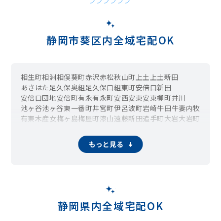
静岡市葵区内全域宅配OK
相生町
相淵
相俣
葵町
赤沢
赤松
秋山町
上土
上土新田
あさはた
足久保奥組
足久保口組
東町
安倍口新田
安倍口団地
安倍町
有永
有永町
安西
安東
安東柳町
井川
池ヶ谷
池ヶ谷東
一番町
井宮町
伊呂波町
岩崎
牛田
牛妻
内牧
有東木
産女
梅ヶ島
梅屋町
漆山
遠藤新田
追手町
大岩
大岩町
大岩本町
大岩宮下町
大鋸町
大沢
太田町
大原
大間
奥池ヶ谷
奥仙俣
落合
音羽町
柿島
鍵穴
籠上
春日町
春日
片羽町
加藤島
もっと見る
門屋
上足洗
上桶屋町
上落合
上沓谷町
上石町
上坂本
上新富町
上伝馬
桂山
唐瀬
川合
川越町
川辺町
瓦場町
観山
北
北安東
北沼上
北番町
金座町
崩野
口坂本
口仙俣
沓谷
車町
黒金町
黒俣
幸庵新田
紺屋町
小河内
腰越
小島
小瀬戸
小布杉
駒形通
郷島
五番町
呉服町
幸町
栄町
坂ノ上
坂本
桜木町
桜町
三番町
材木町
慈悲尾
七間町
七番町
芝原
下
昭府町
昭府
静岡県内全域宅配OK
昭和町
新伝馬
新通
新富町
新間
神明町
城東町
城内町
城北