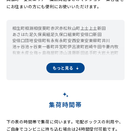
にお住まいの方にも便利にお使いいただけます。
相生町
相淵
相俣
葵町
赤沢
赤松
秋山町
上土
上土新田
あさはた
足久保奥組
足久保口組
東町
安倍口新田
安倍口団地
安倍町
有永
有永町
安西
安東
安東柳町
井川
池ヶ谷
池ヶ谷東
一番町
井宮町
伊呂波町
岩崎
牛田
牛妻
内牧
有東木
産女
梅ヶ島
梅屋町
漆山
遠藤新田
追手町
大岩
大岩町
大岩本町
大岩宮下町
大鋸町
大沢
太田町
大原
大間
奥池ヶ谷
奥仙俣
落合
音羽町
柿島
鍵穴
籠上
春日町
春日
片羽町
加藤島
もっと見る
門屋
上足洗
上桶屋町
上落合
上沓谷町
上石町
上坂本
上新富町
上伝馬
桂山
唐瀬
川合
川越町
川辺町
瓦場町
観山
北
北安東
北沼上
北番町
金座町
崩野
口坂本
口仙俣
沓谷
車町
黒金町
黒俣
幸庵新田
紺屋町
小河内
腰越
小島
小瀬戸
小布杉
駒形通
郷島
五番町
呉服町
幸町
栄町
坂ノ上
坂本
桜木町
桜町
三番町
材木町
慈悲尾
七間町
七番町
芝原
下
昭府町
昭府
集荷時間帯
昭和町
新伝馬
新通
新富町
新間
神明町
城東町
城内町
城北
水道町
末広町
杉尾
住吉町
駿河町
諏訪
駿府城公園
駿府町
清閑町
瀬名
瀬名川
瀬名中央
浅間町
千代
銭座町
鷹匠
建穂
下の表の時間帯で集荷に伺います。
宅配ボックスの利用や、
内匠
岳美
田代
辰起町
立石
田町
俵沢
俵峰
大工町
茶町
千代田
ご自身でコンビニに持ち込む場合は24時間受付可能です。