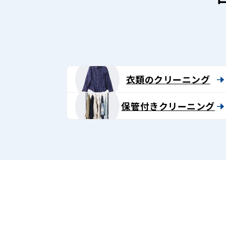
ン
グ
-
Lenet〈リ
衣類のクリーニング
ネ
保管付きクリーニング
ッ
ト〉