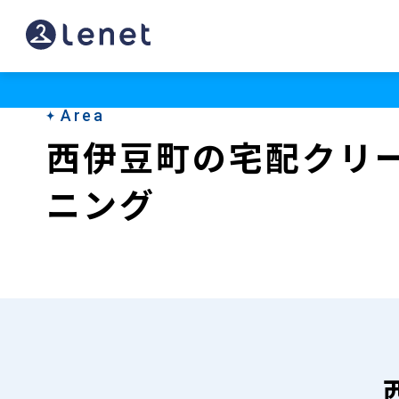
西
伊
豆
Area
町
西伊豆町の宅配クリ
の
ニング
宅
配
ク
リ
ー
ニ