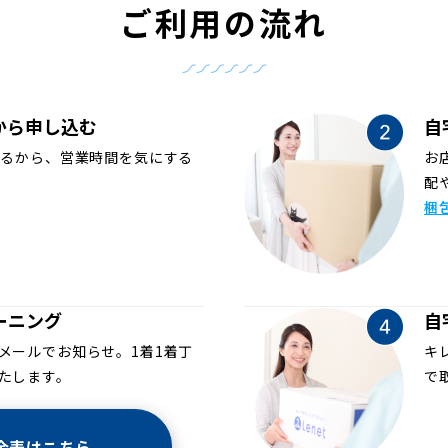
ご利用の流れ
から申し込む
自
めるから、営業時間を気にする
お
配
梱
ーニング
自
メールでお知らせ。1着1着丁
キ
たします。
で
金表はこちら