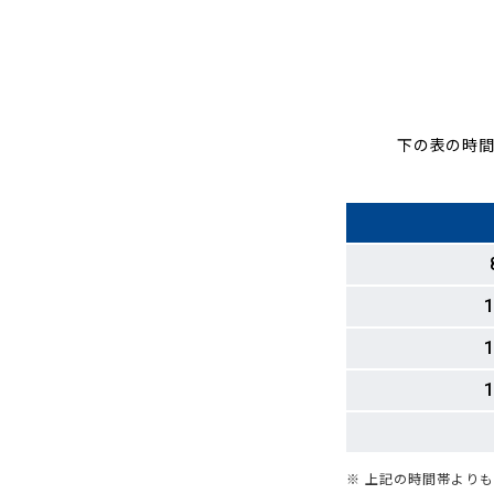
下の表の時間
1
1
1
※ 上記の時間帯より