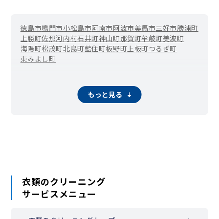
徳島市
鳴門市
小松島市
阿南市
阿波市
美馬市
三好市
勝浦町
上勝町
佐那河内村
石井町
神山町
那賀町
牟岐町
美波町
海陽町
松茂町
北島町
藍住町
板野町
上板町
つるぎ町
東みよし町
もっと見る
衣類のクリーニング
サービスメニュー