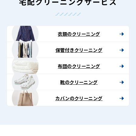
グ
宅配クリーニングサービス
-
Lenet〈リ
ネ
衣類のクリーニング
ッ
保管付きクリーニング
ト〉
布団のクリーニング
靴のクリーニング
カバンのクリーニング