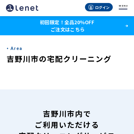
吉
MENU
ログイン
野
初回限定！全品20％OFF
川
ご注文はこちら
市
の
Area
宅
吉野川市の宅配クリーニング
配
ク
リ
ー
ニ
吉野川市内で
ン
ご利用いただける