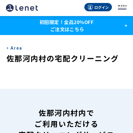
佐
MENU
ログイン
那
初回限定！全品20％OFF
河
ご注文はこちら
内
村
Area
の
佐那河内村の宅配クリーニング
宅
配
ク
リ
ー
佐那河内村内で
ニ
ご利用いただける