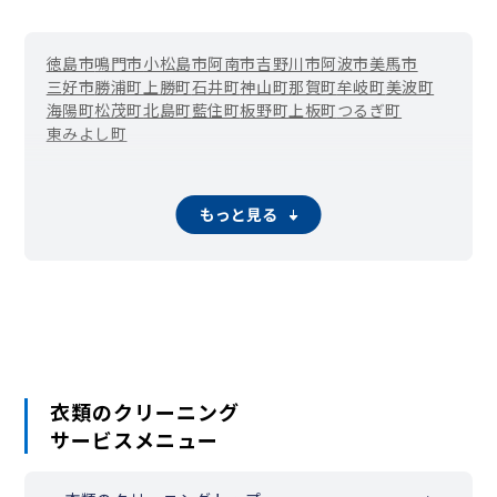
徳島市
鳴門市
小松島市
阿南市
吉野川市
阿波市
美馬市
三好市
勝浦町
上勝町
石井町
神山町
那賀町
牟岐町
美波町
海陽町
松茂町
北島町
藍住町
板野町
上板町
つるぎ町
東みよし町
もっと見る
衣類のクリーニング
サービスメニュー