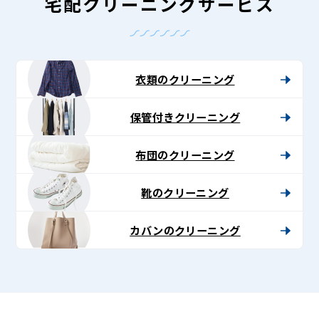
ン
宅配クリーニングサービス
グ
-
Lenet〈リ
衣類のクリーニング
ネ
保管付きクリーニング
ッ
ト〉
布団のクリーニング
靴のクリーニング
カバンのクリーニング