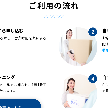
ご利用の流れ
から申し込む
自
めるから、営業時間を気にする
お
配
梱
ーニング
自
メールでお知らせ。1着1着丁
キ
たします。
で
金表はこちら