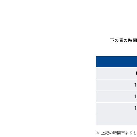
下の表の時間
1
1
1
※ 上記の時間帯より