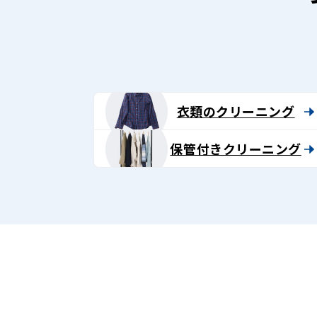
ン
グ
-
Lenet〈リ
衣類のクリーニング
ネ
保管付きクリーニング
ッ
ト〉