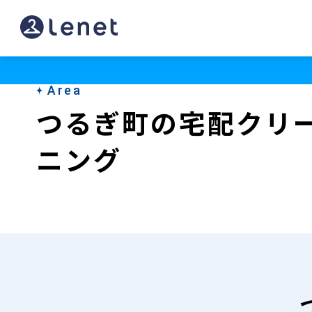
つ
る
ぎ
Area
町
つるぎ町の宅配クリ
の
ニング
宅
配
ク
リ
ー
ニ