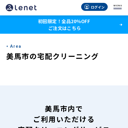
美
MENU
ログイン
馬
初回限定！全品20％OFF
市
ご注文はこちら
の
宅
Area
配
美馬市の宅配クリーニング
ク
リ
ー
ニ
ン
美馬市内で
グ
ご利用いただける