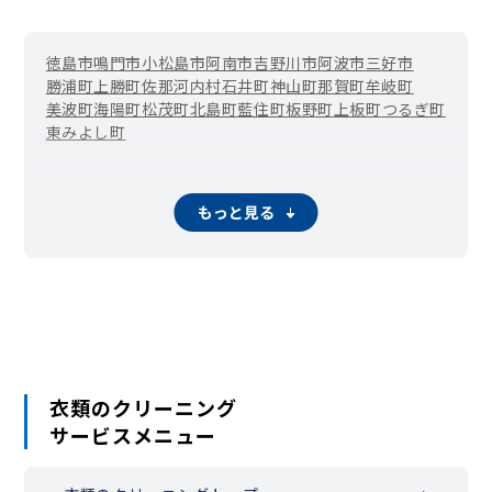
徳島市
鳴門市
小松島市
阿南市
吉野川市
阿波市
三好市
勝浦町
上勝町
佐那河内村
石井町
神山町
那賀町
牟岐町
美波町
海陽町
松茂町
北島町
藍住町
板野町
上板町
つるぎ町
東みよし町
もっと見る
衣類のクリーニング
サービスメニュー