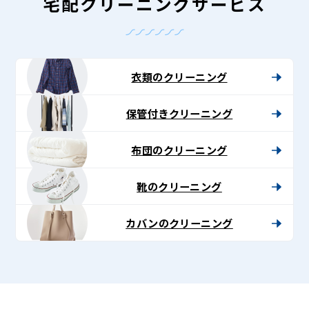
-
宅配クリーニングサービス
Lenet〈リ
ネ
ッ
衣類のクリーニング
ト〉
保管付きクリーニング
布団のクリーニング
靴のクリーニング
カバンのクリーニング