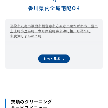
香川県内全域宅配OK
高松市
丸亀市
坂出市
観音寺市
さぬき市
東かがわ市
三豊市
土庄町
小豆島町
三木町
直島町
宇多津町
綾川町
琴平町
多度津町
まんのう町
もっと見る
衣類のクリーニング
サービスメニュー