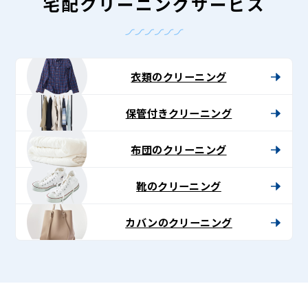
グ
宅配クリーニングサービス
-
Lenet〈リ
ネ
衣類のクリーニング
ッ
保管付きクリーニング
ト〉
布団のクリーニング
靴のクリーニング
カバンのクリーニング