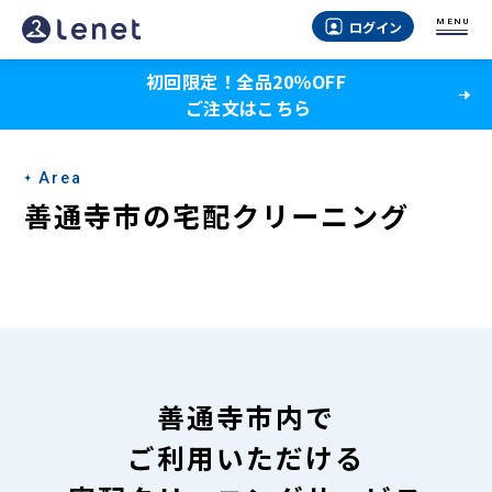
善
MENU
ログイン
通
初回限定！全品20％OFF
寺
ご注文はこちら
市
の
Area
宅
善通寺市の宅配クリーニング
配
ク
リ
ー
ニ
善通寺市内で
ン
ご利用いただける