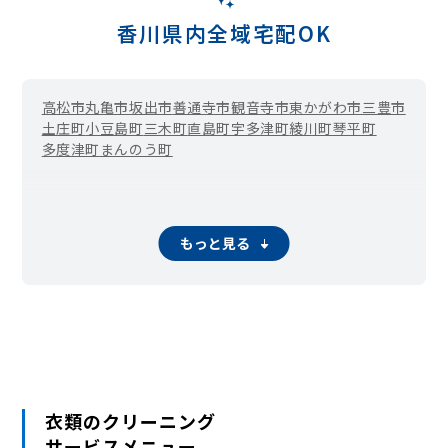
香川県内全域宅配OK
高松市
丸亀市
坂出市
善通寺市
観音寺市
東かがわ市
三豊市
土庄町
小豆島町
三木町
直島町
宇多津町
綾川町
琴平町
多度津町
まんのう町
もっと見る
衣類のクリーニング
サービスメニュー