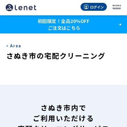
さ
MENU
ログイン
ぬ
初回限定！全品20％OFF
き
ご注文はこちら
市
の
Area
宅
さぬき市の宅配クリーニング
配
ク
リ
ー
ニ
さぬき市内で
ン
ご利用いただける