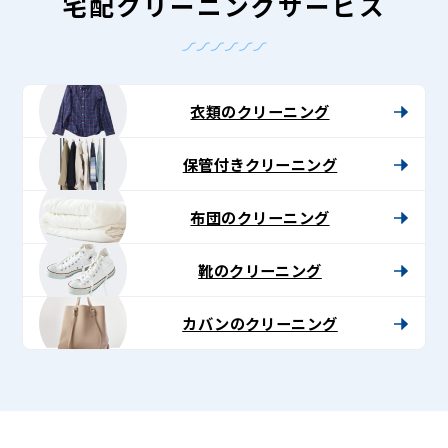
グ
宅配クリーニングサービス
-
Lenet〈リ
ネ
衣類のクリーニング
ッ
保管付きクリーニング
ト〉
布団のクリーニング
靴のクリーニング
カバンのクリーニング