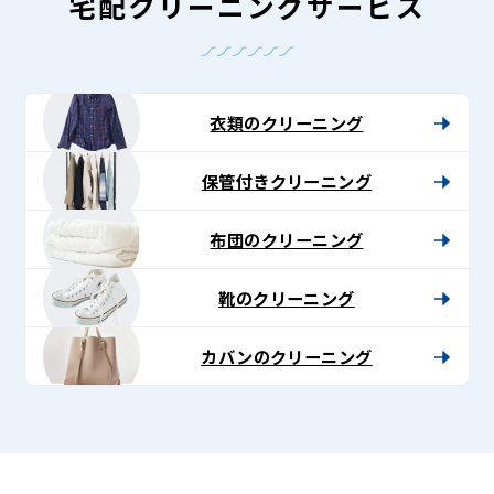
グ
宅配クリーニングサービス
-
Lenet〈リ
ネ
衣類のクリーニング
ッ
保管付きクリーニング
ト〉
布団のクリーニング
靴のクリーニング
カバンのクリーニング