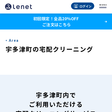
宇
MENU
ログイン
多
初回限定！全品20％OFF
津
ご注文はこちら
町
の
Area
宅
宇多津町の宅配クリーニング
配
ク
リ
ー
ニ
宇多津町内で
ン
ご利用いただける