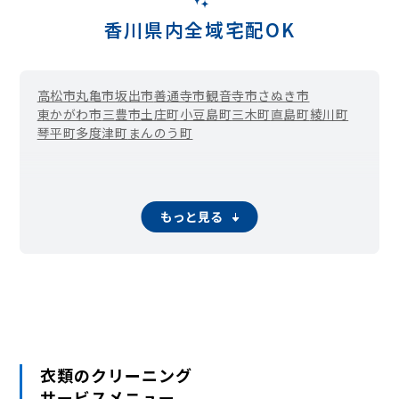
香川県内全域宅配OK
高松市
丸亀市
坂出市
善通寺市
観音寺市
さぬき市
東かがわ市
三豊市
土庄町
小豆島町
三木町
直島町
綾川町
琴平町
多度津町
まんのう町
もっと見る
衣類のクリーニング
サービスメニュー