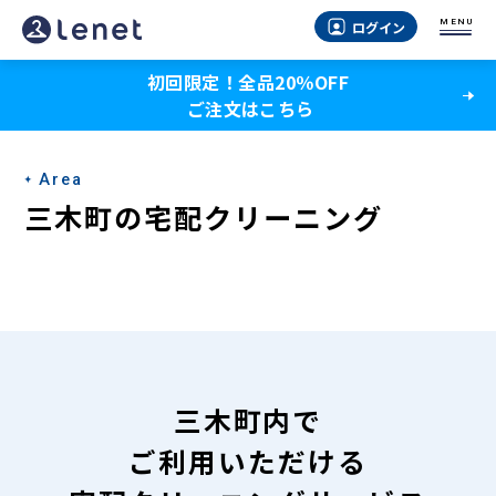
三
MENU
ログイン
木
初回限定！全品20％OFF
町
ご注文はこちら
の
宅
Area
配
三木町の宅配クリーニング
ク
リ
ー
ニ
ン
三木町内で
グ
ご利用いただける