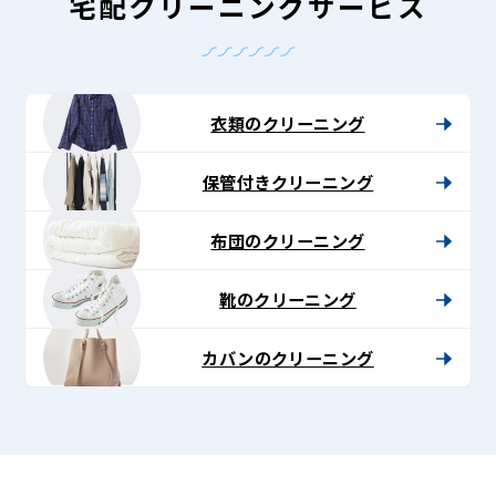
-
宅配クリーニングサービス
Lenet〈リ
ネ
ッ
衣類のクリーニング
ト〉
保管付きクリーニング
布団のクリーニング
靴のクリーニング
カバンのクリーニング