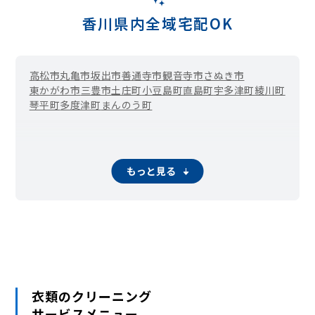
香川県内全域宅配OK
高松市
丸亀市
坂出市
善通寺市
観音寺市
さぬき市
東かがわ市
三豊市
土庄町
小豆島町
直島町
宇多津町
綾川町
琴平町
多度津町
まんのう町
もっと見る
衣類のクリーニング
サービスメニュー