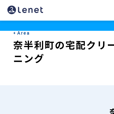
奈
半
利
Area
町
奈半利町の宅配クリ
の
ニング
宅
配
ク
リ
ー
ニ