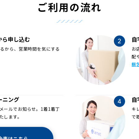
ご利用の流れ
から申し込む
自
めるから、営業時間を気にする
お
配
梱
ーニング
自
メールでお知らせ。1着1着丁
キ
たします。
で
金表はこちら