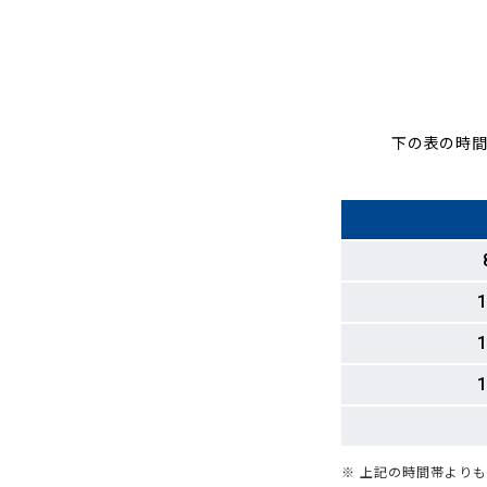
下の表の時間
1
1
1
※ 上記の時間帯より