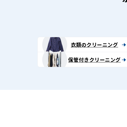
ン
グ
-
Lenet〈リ
衣類のクリーニング
ネ
保管付きクリーニング
ッ
ト〉