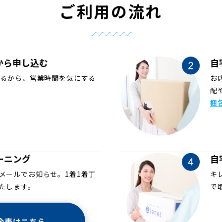
ご利用の流れ
から申し込む
自
めるから、営業時間を気にする
お
配
梱
ーニング
自
メールでお知らせ。1着1着丁
キ
たします。
で
金表はこちら