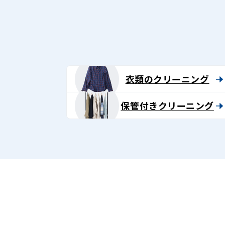
グ
-
Lenet〈リ
ネ
衣類のクリーニング
ッ
保管付きクリーニング
ト〉