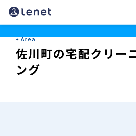
佐
川
町
Area
の
佐川町の宅配クリー
宅
ング
配
ク
リ
ー
ニ
ン