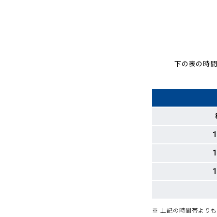
下の表の時間
1
1
1
※ 上記の時間帯より