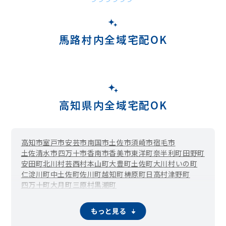
馬路村内全域宅配OK
高知県内全域宅配OK
高知市
室戸市
安芸市
南国市
土佐市
須崎市
宿毛市
土佐清水市
四万十市
香南市
香美市
東洋町
奈半利町
田野町
安田町
北川村
芸西村
本山町
大豊町
土佐町
大川村
いの町
仁淀川町
中土佐町
佐川町
越知町
梼原町
日高村
津野町
四万十町
大月町
三原村
黒潮町
もっと見る