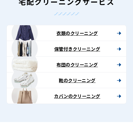
-
宅配クリーニングサービス
Lenet〈リ
ネ
ッ
衣類のクリーニング
ト〉
保管付きクリーニング
布団のクリーニング
靴のクリーニング
カバンのクリーニング