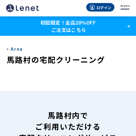
馬
MENU
ログイン
路
初回限定！全品20％OFF
村
ご注文はこちら
の
宅
Area
配
馬路村の宅配クリーニング
ク
リ
ー
ニ
ン
馬路村内で
グ
ご利用いただける