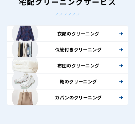
-
宅配クリーニングサービス
Lenet〈リ
ネ
ッ
衣類のクリーニング
ト〉
保管付きクリーニング
布団のクリーニング
靴のクリーニング
カバンのクリーニング