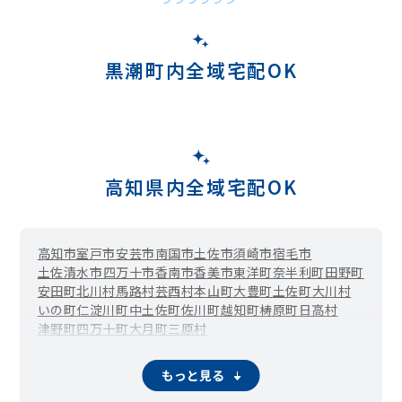
黒潮町内全域宅配OK
高知県内全域宅配OK
高知市
室戸市
安芸市
南国市
土佐市
須崎市
宿毛市
土佐清水市
四万十市
香南市
香美市
東洋町
奈半利町
田野町
安田町
北川村
馬路村
芸西村
本山町
大豊町
土佐町
大川村
いの町
仁淀川町
中土佐町
佐川町
越知町
梼原町
日高村
津野町
四万十町
大月町
三原村
もっと見る