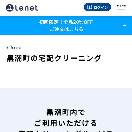
黒
MENU
ログイン
潮
初回限定！全品20％OFF
町
ご注文はこちら
の
宅
Area
配
黒潮町の宅配クリーニング
ク
リ
ー
ニ
ン
黒潮町内で
グ
ご利用いただける