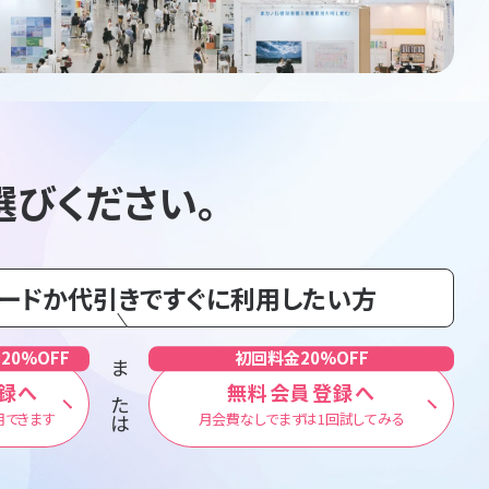
選びください。
カードか代引きですぐに利用したい方
20%OFF
初回料金20%OFF
または
録へ
無料会員登録へ
用できます
月会費なしでまずは1回試してみる