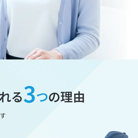
3
れる
つ
の理由
す