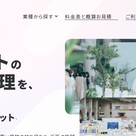
業種から探す
料金表と概算お見積
ご利
ト
の
理
を、
ット