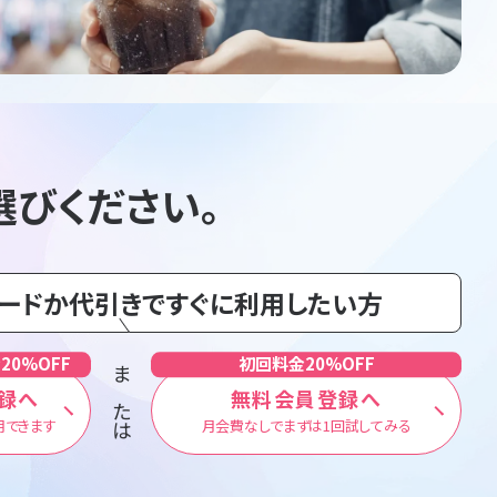
選びください。
カードか代引きですぐに利用したい方
20%OFF
初回料金20%OFF
または
録へ
無料会員登録へ
用できます
月会費なしでまずは1回試してみる