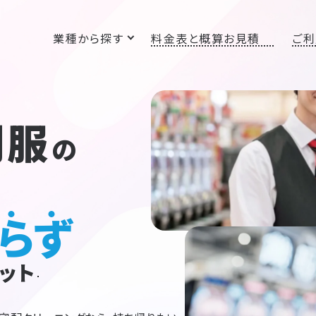
業種から探す
料金表と概算お見積
ご利
制服
の
らず
ット