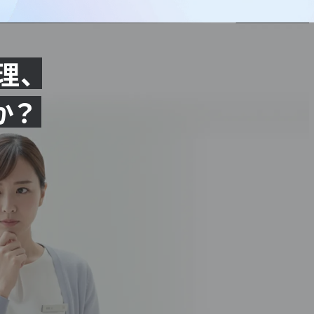
理、
か？