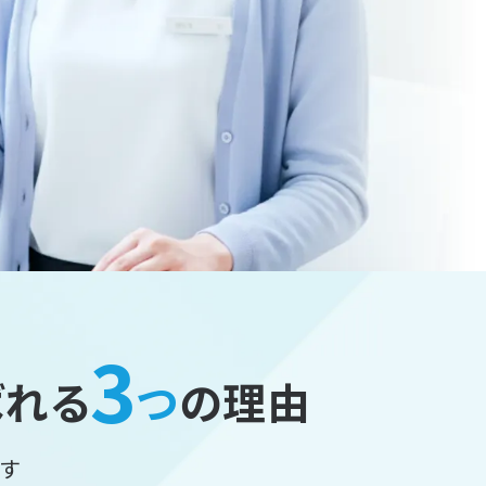
3
ばれる
つ
の理由
す