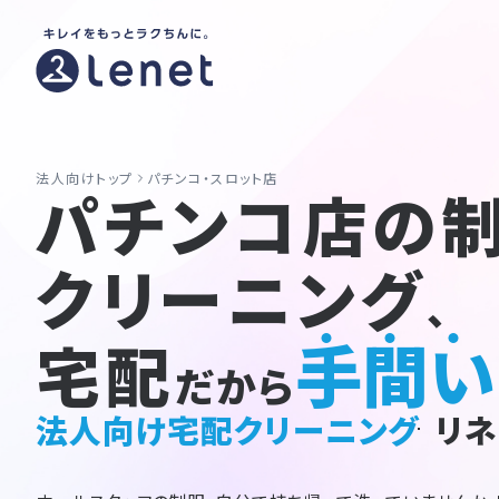
法人向けトップ
パチンコ・スロット店
パチンコ店の
クリーニング
、
手間い
宅配
だから
法人向け宅配クリーニング
リネ