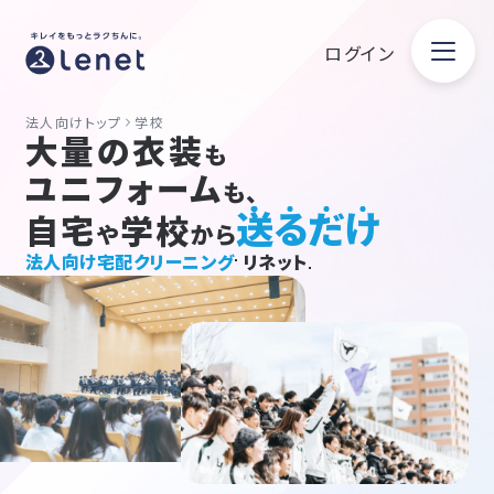
ログイン
法人向けトップ
学校
大量の衣装
も
ユニフォーム
も、
送るだけ
自宅
学校
や
から
法人向け宅配クリーニング
リネット