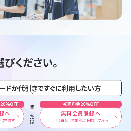
選びください。
カードか代引きですぐに利用したい方
20%OFF
初回料金20%OFF
または
録へ
無料会員登録へ
用できます
月会費なしでまずは1回試してみる