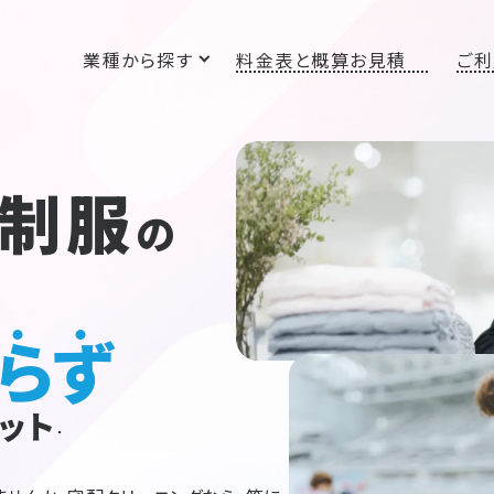
業種から探す
料金表と概算お見積
ご利
の制服
の
らず
ット