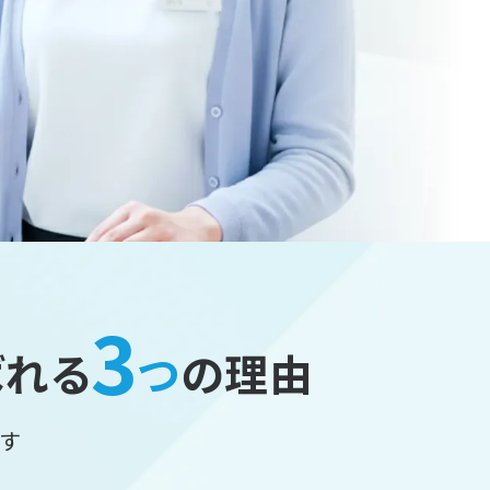
3
ばれる
つ
の理由
す