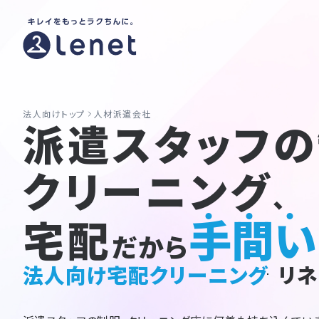
法人向けトップ
人材派遣会社
派遣スタッフ
クリーニング
、
手間い
宅配
だから
法人向け宅配クリーニング
リネ