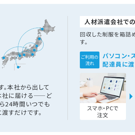
人材派遣会社で
回収した制服を箱詰
す。
パソコン・
ご利用の
配達員に渡
流れ
す。本社から出して
本社に届ける——ど
ら24時間いつでも
スマホ・PCで
に渡すだけです。
注文