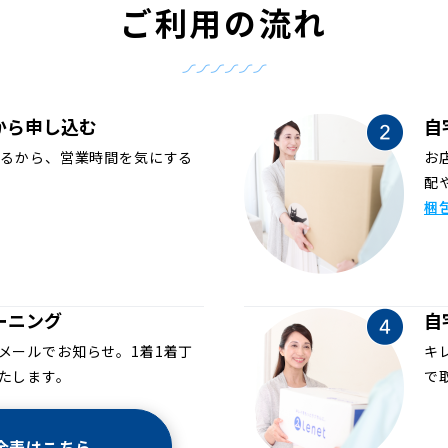
ご利用の流れ
から申し込む
自
めるから、営業時間を気にする
お
配
梱
ーニング
自
メールでお知らせ。1着1着丁
キ
たします。
で
金表はこちら