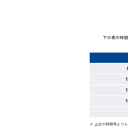
下の表の時間
1
1
1
※ 上記の時間帯より