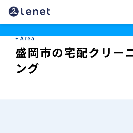
盛
岡
市
Area
の
盛岡市の宅配クリー
宅
ング
配
ク
リ
ー
ニ
ン