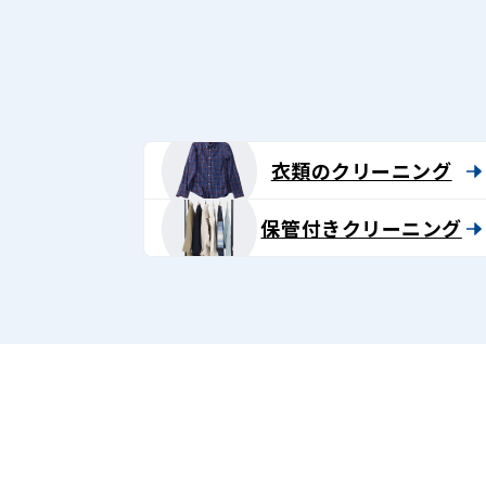
グ
-
Lenet〈リ
ネ
衣類のクリーニング
ッ
保管付きクリーニング
ト〉