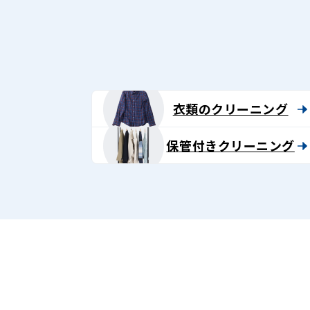
グ
-
Lenet〈リ
ネ
衣類のクリーニング
ッ
保管付きクリーニング
ト〉