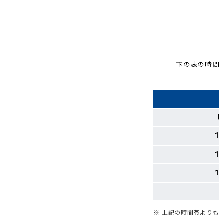
下の表の時間
1
1
1
※ 上記の時間帯より