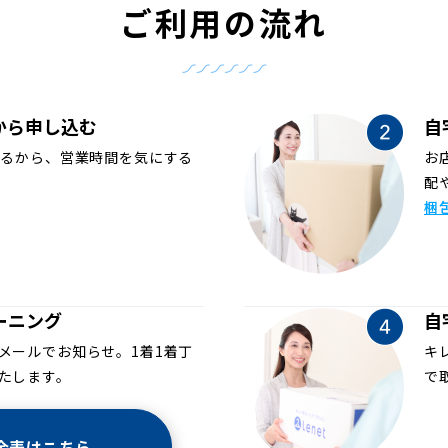
ご利用の流れ
から申し込む
自
めるから、営業時間を気にする
お
配
梱
ーニング
自
メールでお知らせ。1着1着丁
キ
たします。
で
金表はこちら