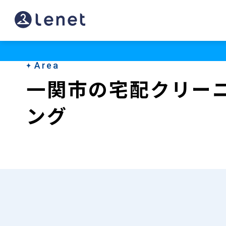
一
関
市
Area
の
一関市の宅配クリー
宅
ング
配
ク
リ
ー
ニ
ン