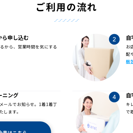
ご利用の流れ
から申し込む
自
めるから、営業時間を気にする
お
配
梱
ーニング
自
メールでお知らせ。1着1着丁
キ
たします。
で
金表はこちら