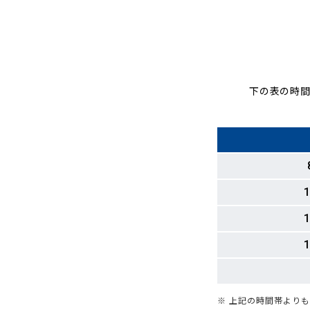
下の表の時間
1
1
1
※ 上記の時間帯より