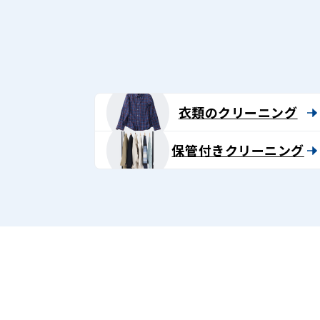
グ
-
Lenet〈リ
ネ
衣類のクリーニング
ッ
保管付きクリーニング
ト〉