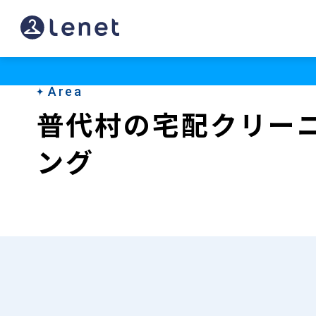
普
代
村
Area
の
普代村の宅配クリー
宅
ング
配
ク
リ
ー
ニ
ン